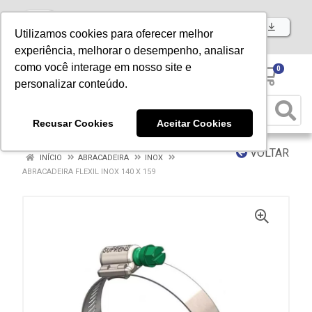
Baixe já nosso APP
Utilizamos cookies para oferecer melhor
experiência, melhorar o desempenho, analisar
como você interage em nosso site e
0
personalizar conteúdo.
Recusar Cookies
Aceitar Cookies
VOLTAR
INÍCIO
ABRACADEIRA
INOX
ABRACADEIRA FLEXIL INOX 140 X 159