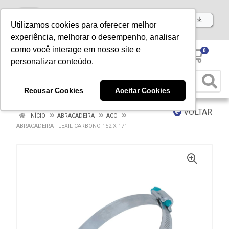
Baixe já nosso APP
Utilizamos cookies para oferecer melhor
experiência, melhorar o desempenho, analisar
como você interage em nosso site e
0
personalizar conteúdo.
Recusar Cookies
Aceitar Cookies
VOLTAR
INÍCIO
ABRACADEIRA
ACO
ABRACADEIRA FLEXIL CARBONO 152 X 171