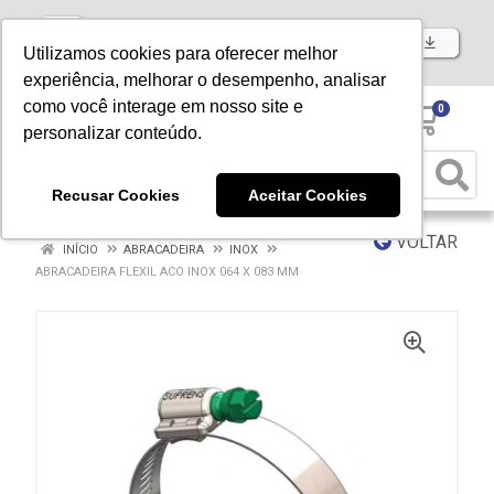
Baixe já nosso APP
Utilizamos cookies para oferecer melhor
experiência, melhorar o desempenho, analisar
como você interage em nosso site e
0
personalizar conteúdo.
Recusar Cookies
Aceitar Cookies
VOLTAR
INÍCIO
ABRACADEIRA
INOX
ABRACADEIRA FLEXIL ACO INOX 064 X 083 MM