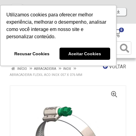
Baixe já nosso APP
Utilizamos cookies para oferecer melhor
experiência, melhorar o desempenho, analisar
como você interage em nosso site e
0
personalizar conteúdo.
Recusar Cookies
Aceitar Cookies
VOLTAR
INÍCIO
ABRACADEIRA
INOX
ABRACADEIRA FLEXIL ACO INOX 057 X 076 MM