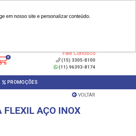
|
cliente? - Cadastrar
Área do Representante
ge em nosso site e personalizar conteúdo.
 de
Clique aqui para copiar o
código
ONTO
Fale Conosco
0
(15) 3305-8100
(11) 96393-8174
PROMOÇÕES
VOLTAR
 FLEXIL AÇO INOX