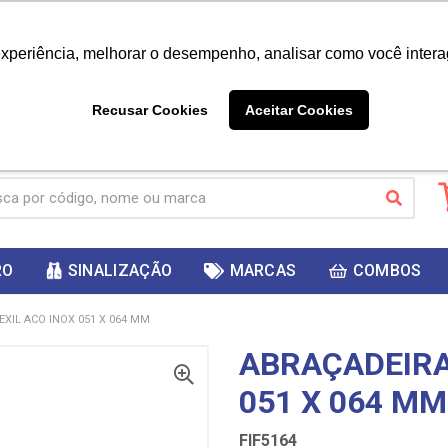
|
Já é cliente? - Entrar
Não é 
experiência, melhorar o desempenho, analisar como você intera
10%
PRIMEIRACOMPRA
 cupom
para
DESC
ganhar
Recusar Cookies
Aceitar Cookies
RO
SINALIZAÇÃO
MARCAS
COMBOS
EXIL ACO INOX 051 X 064 MM
ABRAÇADEIRA
051 X 064 MM
FIF5164