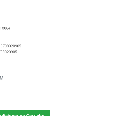
051X064
893708020905
3708020905
EM
dicionar ao Carrinho