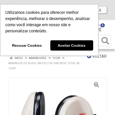
Baixe já nosso APP
Utilizamos cookies para oferecer melhor
experiência, melhorar o desempenho, analisar
como você interage em nosso site e
0
personalizar conteúdo.
Recusar Cookies
Aceitar Cookies
VOLTAR
INÍCIO
ABAFADORES
19 DB
ABAFADOR DE RUIDO 3M PELTOR H6B BEGE 19 DB CA
12187