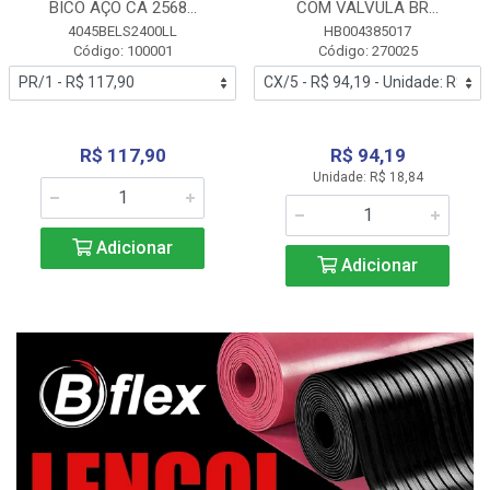
BICO AÇO CA 2568...
COM VALVULA BR...
4045BELS2400LL
HB004385017
Código: 100001
Código: 270025
R$ 117,90
R$ 94,19
Unidade: R$ 18,84
Adicionar
Adicionar