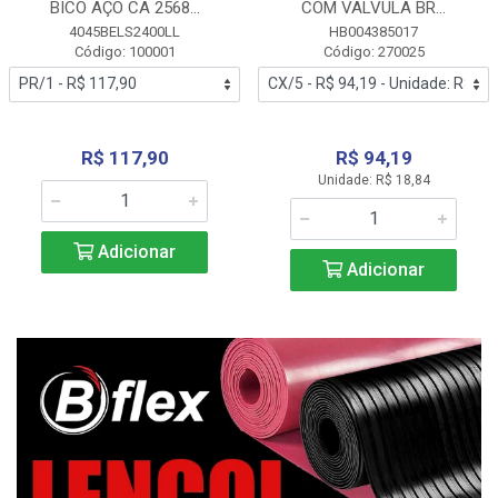
BICO AÇO CA 2568...
COM VALVULA BR...
4045BELS2400LL
HB004385017
Código: 100001
Código: 270025
R$ 117,90
R$ 94,19
Unidade: R$ 18,84
Adicionar
Adicionar