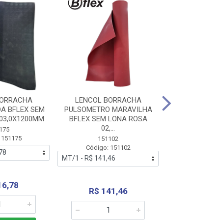
BORRACHA
LENCOL BORRACHA
LENCOL B
A BFLEX SEM
PULSOMETRO MARAVILHA
PULSOMETRO
03,0X1200MM
BFLEX SEM LONA ROSA
LONA B
02,...
02,0X1
175
 151175
151102
151
Código: 151102
Código:
16,78
R$ 141,46
R$ 14