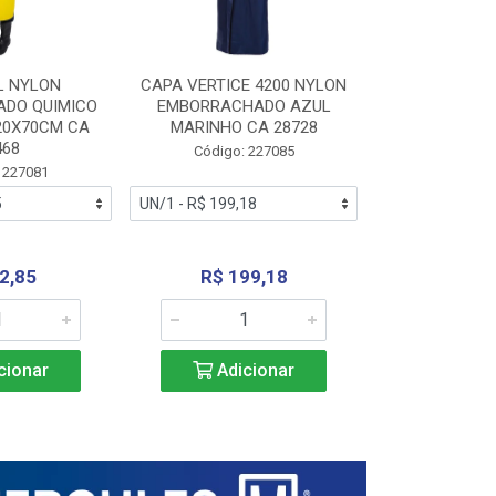
L NYLON
CAPA VERTICE 4200 NYLON
JARDINEIR
DO QUIMICO
EMBORRACHADO AZUL
NYLON EMB
20X70CM CA
MARINHO CA 28728
SANEAMEN
468
AMARE
Código: 227085
 227081
Código:
2,85
R$ 199,18
R$ 24
cionar
Adicionar
Adic