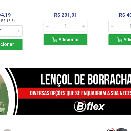
94,19
R$ 201,01
R$ 4
 R$ 18,84
Adicionar
Adi
cionar