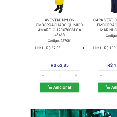
RA VERTICE
AVENTAL NYLON
CAPA VERTIC
BORRACHADO
EMBORRACHADO QUIMICO
EMBORRAC
ENTO 0190
AMARELO 120X70CM CA
MARINHO
REL...
46468
Código
: 227112
Código: 227081
240,69
R$ 62,85
R$ 1
icionar
Adicionar
Adi