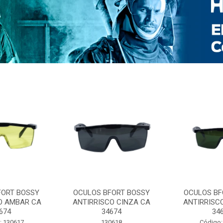
FORT BOSSY
OCULOS BFORT BOSSY
OCULOS BF
O AMBAR CA
ANTIRRISCO CINZA CA
ANTIRRISC
674
34674
34
: 130617
130618
Código: