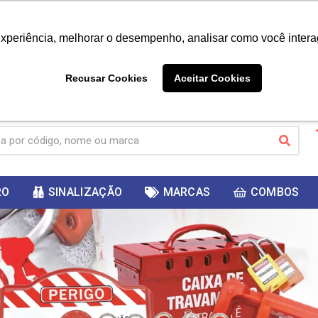
|
Já é cliente? - Entrar
Não é 
experiência, melhorar o desempenho, analisar como você intera
10%
PRIMEIRACOMPRA
 cupom
para
DESC
ganhar
Recusar Cookies
Aceitar Cookies
RO
SINALIZAÇÃO
MARCAS
COMBOS