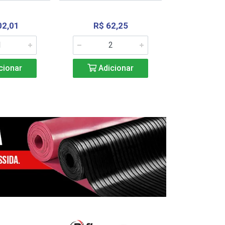
02,01
R$ 62,25
R$ 2.4
cionar
Adicionar
Adic