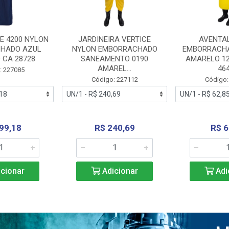
E 4200 NYLON
JARDINEIRA VERTICE
AVENTA
HADO AZUL
NYLON EMBORRACHADO
EMBORRACHA
 CA 28728
SANEAMENTO 0190
AMARELO 1
AMAREL...
46
: 227085
Código: 227112
Código:
99,18
R$ 240,69
R$ 6
cionar
Adicionar
Adi