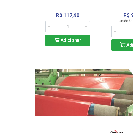
R$ 117,90
R$ 
331,36
Unidade:
Adicionar
icionar
Adi