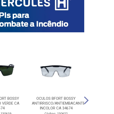
ORT BOSSY
OCULOS BFORT BOSSY
OCULOS BF
O VERDE CA
ANTIRRISCO/ANTIEMBACANTE
ANTIRRISCO/
674
INCOLOR CA 34674
VERDE C
 130619
Código: 130622
Código: