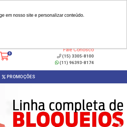
|
cliente? - Cadastrar
Área do Representante
ge em nosso site e personalizar conteúdo.
 de
Clique aqui para copiar o
código
ONTO
Fale Conosco
0
(15) 3305-8100
(11) 96393-8174
PROMOÇÕES