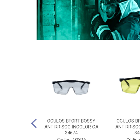
CULES 40CM
OCULOS BFORT BOSSY
OCULOS B
RO E 4,5M
ANTIRRISCO INCOLOR CA
ANTIRRISC
RIMENTO
34674
34
2D4045E
Código: 130616
Código