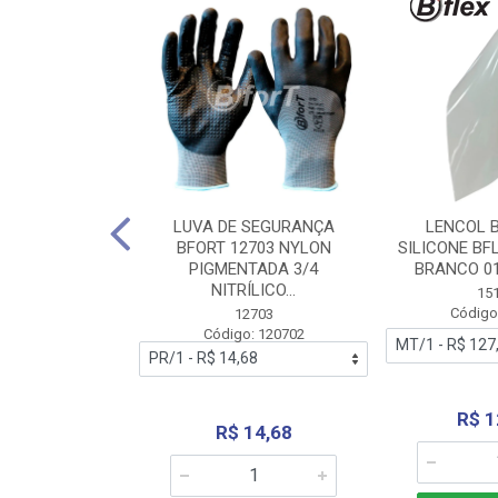
 BORRACHA
LUVA DE SEGURANÇA
LENCOL 
FLEX SEM LONA
BFORT 12703 NYLON
SILICONE BF
2,0X1000MM
PIGMENTADA 3/4
BRANCO 0
NITRÍLICO...
1179
15
: 151179
Código
12703
Código: 120702
70,66
R$ 1
R$ 14,68