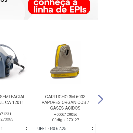
SEMI FACIAL
CARTUCHO 3M 6003
MASCARA FAC
UL CA 12011
VAPORES ORGANICOS /
3M 6700 P
GASES ACIDOS
371231
HB0043
H0002129056
 270065
Código:
Código: 270127