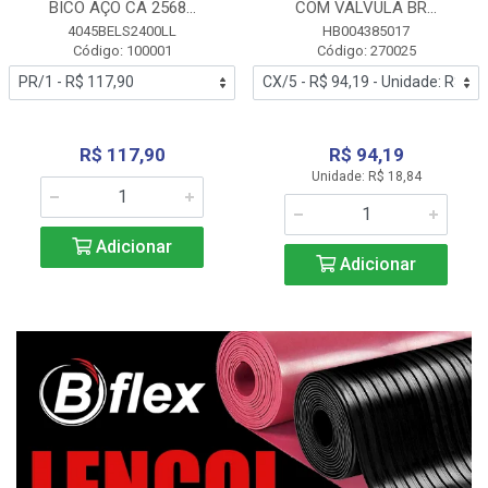
BICO AÇO CA 2568...
COM VALVULA BR...
4045BELS2400LL
HB004385017
Código: 100001
Código: 270025
R$ 117,90
R$ 94,19
Unidade: R$ 18,84
Adicionar
Adicionar