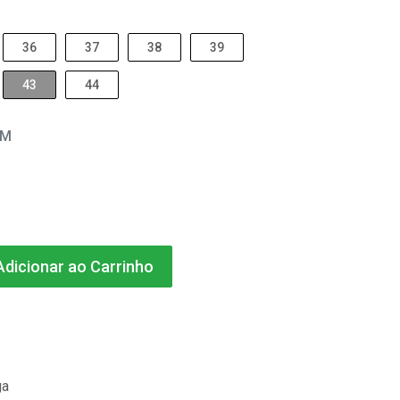
36
37
38
39
43
44
EM
dicionar ao Carrinho
ga