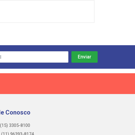
le Conosco
(15) 3305-8100
(11) 96393-8174