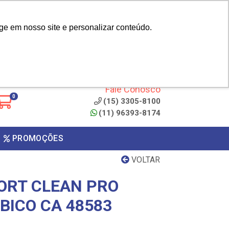
|
cliente? - Cadastrar
Área do Representante
ge em nosso site e personalizar conteúdo.
 de
Clique aqui para copiar o
código
ONTO
Fale Conosco
0
(15) 3305-8100
(11) 96393-8174
PROMOÇÕES
VOLTAR
FORT CLEAN PRO
BICO CA 48583