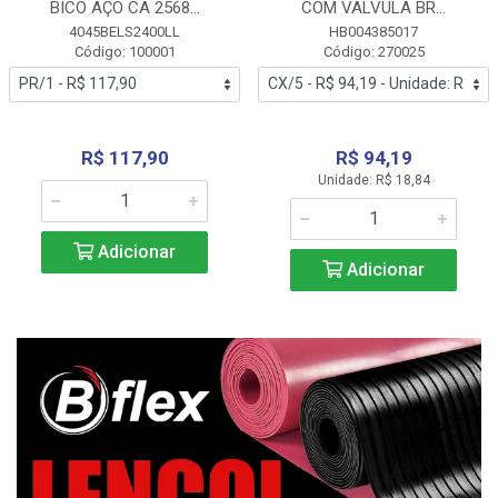
BICO AÇO CA 2568...
COM VALVULA BR...
4045BELS2400LL
HB004385017
Código: 100001
Código: 270025
R$ 117,90
R$ 94,19
Unidade: R$ 18,84
Adicionar
Adicionar