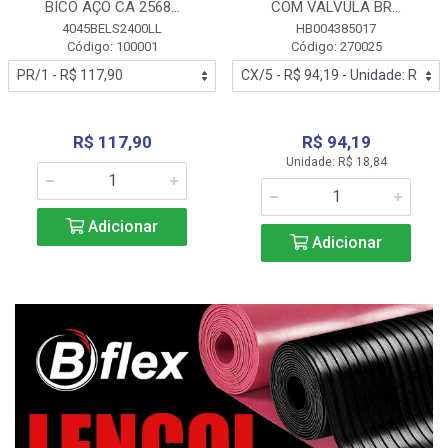
BICO AÇO CA 2568...
COM VALVULA BR...
4045BELS2400LL
HB004385017
Código: 100001
Código: 270025
R$ 117,90
R$ 94,19
Unidade: R$ 18,84
Adicionar
Adicionar