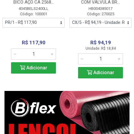
BICO AÇO CA 2568...
COM VALVULA BR...
4045BELS2400LL
HB004385017
Código: 100001
Código: 270025
R$ 117,90
R$ 94,19
Unidade: R$ 18,84
Adicionar
Adicionar