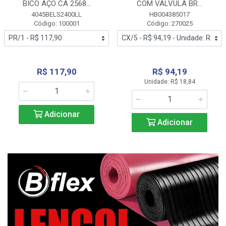
BICO AÇO CA 2568...
COM VALVULA BR...
4045BELS2400LL
HB004385017
Código: 100001
Código: 270025
R$ 117,90
R$ 94,19
Unidade: R$ 18,84
Adicionar
Adicionar