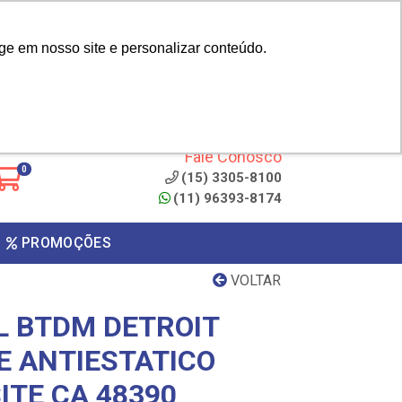
|
cliente? - Cadastrar
Área do Representante
ge em nosso site e personalizar conteúdo.
 de
Clique aqui para copiar o
código
ONTO
Fale Conosco
0
(15) 3305-8100
(11) 96393-8174
PROMOÇÕES
VOLTAR
L BTDM DETROIT
E ANTIESTATICO
ITE CA 48390