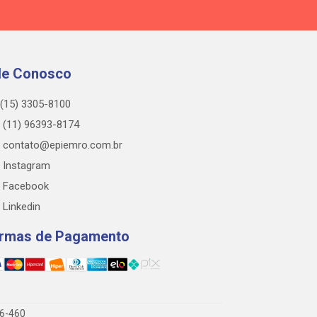
le Conosco
(15) 3305-8100
(11) 96393-8174
contato@epiemro.com.br
Instagram
Facebook
Linkedin
rmas de Pagamento
76-460