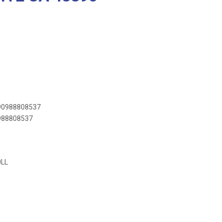
890988808537
0988808537
0LL