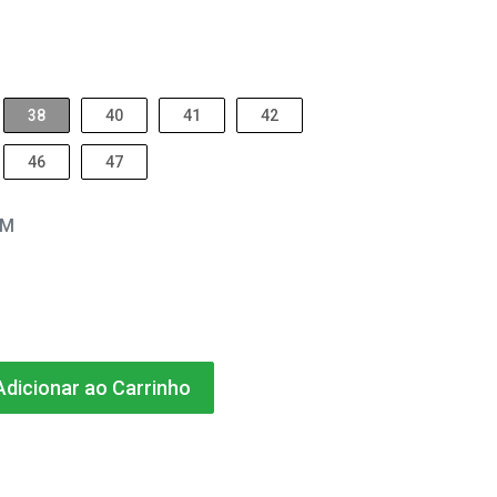
38
40
41
42
46
47
EM
dicionar ao Carrinho