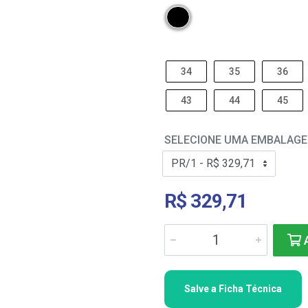
34
35
36
43
44
45
SELECIONE UMA EMBALAG
R$ 329,71
A
Salve a Ficha Técnica