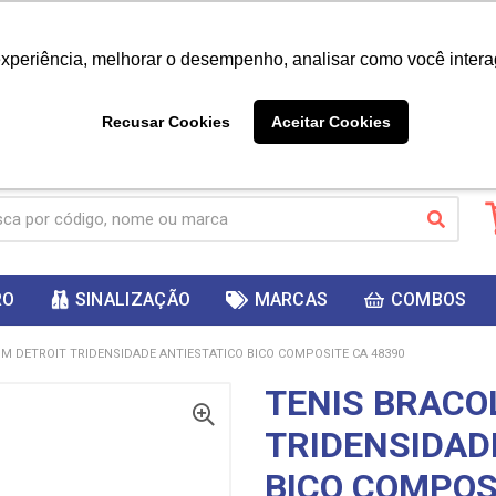
|
Já é cliente? - Entrar
Não é 
experiência, melhorar o desempenho, analisar como você intera
10%
PRIMEIRACOMPRA
 cupom
para
DESC
ganhar
Recusar Cookies
Aceitar Cookies
RO
SINALIZAÇÃO
MARCAS
COMBOS
M DETROIT TRIDENSIDADE ANTIESTATICO BICO COMPOSITE CA 48390
TENIS BRACO
TRIDENSIDAD
BICO COMPOS