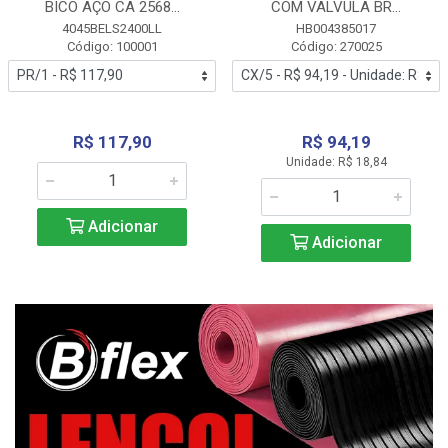
BICO AÇO CA 2568...
COM VALVULA BR...
4045BELS2400LL
HB004385017
Código: 100001
Código: 270025
R$ 117,90
R$ 94,19
Unidade: R$ 18,84
Adicionar
Adicionar