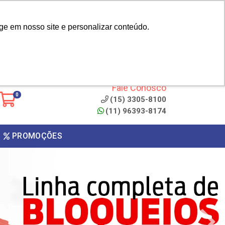
|
cliente? - Cadastrar
Área do Representante
ge em nosso site e personalizar conteúdo.
 de
Clique aqui para copiar o
código
ONTO
Fale Conosco
0
(15) 3305-8100
(11) 96393-8174
PROMOÇÕES