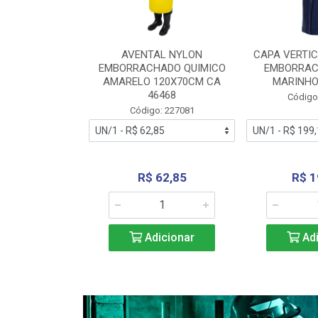
RA VERTICE
AVENTAL NYLON
CAPA VERTIC
BORRACHADO
EMBORRACHADO QUIMICO
EMBORRAC
ENTO 0190
AMARELO 120X70CM CA
MARINHO
REL...
46468
Código
: 227112
Código: 227081
240,69
R$ 62,85
R$ 1
icionar
Adicionar
Adi