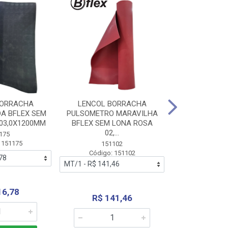
BORRACHA
LENCOL BORRACHA
LENCOL B
A BFLEX SEM
PULSOMETRO MARAVILHA
PULSOMETRO
03,0X1200MM
BFLEX SEM LONA ROSA
LONA B
02,...
02,0X1
175
 151175
151102
151
Código: 151102
Código:
16,78
R$ 141,46
R$ 14