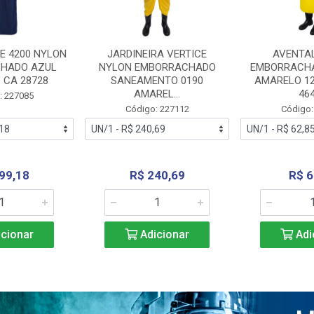
E 4200 NYLON
JARDINEIRA VERTICE
AVENTA
HADO AZUL
NYLON EMBORRACHADO
EMBORRACHA
 CA 28728
SANEAMENTO 0190
AMARELO 1
AMAREL...
46
: 227085
Código: 227112
Código:
99,18
R$ 240,69
R$ 6
cionar
Adicionar
Adi