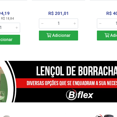
94,19
R$ 201,01
R$ 4
 R$ 18,84
Adicionar
Adi
cionar