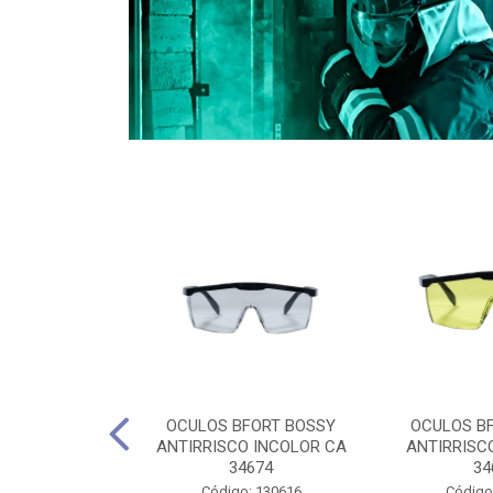
CULES 40CM
OCULOS BFORT BOSSY
OCULOS B
RO E 4,5M
ANTIRRISCO INCOLOR CA
ANTIRRISC
RIMENTO
34674
34
2D4045E
Código: 130616
Código