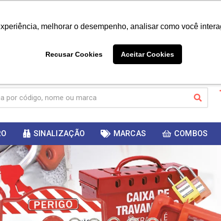
|
Já é cliente? - Entrar
Não é 
experiência, melhorar o desempenho, analisar como você intera
10%
PRIMEIRACOMPRA
 cupom
para
DESC
ganhar
Recusar Cookies
Aceitar Cookies
RO
SINALIZAÇÃO
MARCAS
COMBOS