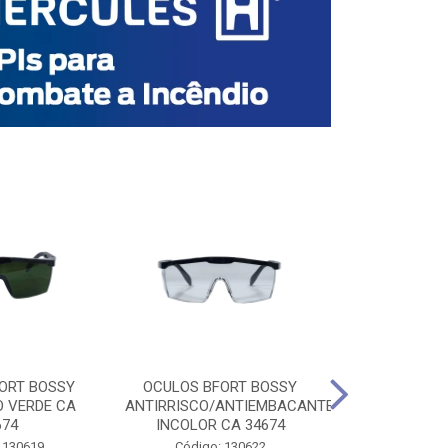
ORT BOSSY
OCULOS BFORT BOSSY
OCULOS BF
O VERDE CA
ANTIRRISCO/ANTIEMBACANTE
ANTIRRISCO/
674
INCOLOR CA 34674
VERDE C
 130619
Código: 130622
Código: