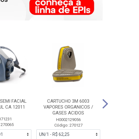
SEMI FACIAL
CARTUCHO 3M 6003
MASCARA FAC
UL CA 12011
VAPORES ORGANICOS /
3M 6700 P
GASES ACIDOS
371231
HB0043
H0002129056
 270065
Código:
Código: 270127