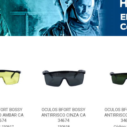
FORT BOSSY
OCULOS BFORT BOSSY
OCULOS BF
O AMBAR CA
ANTIRRISCO CINZA CA
ANTIRRISC
674
34674
34
: 130617
130618
Código: