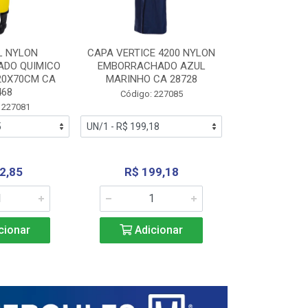
L NYLON
CAPA VERTICE 4200 NYLON
JARDINEIR
DO QUIMICO
EMBORRACHADO AZUL
NYLON EMB
20X70CM CA
MARINHO CA 28728
SANEAMEN
468
AMARE
Código: 227085
 227081
Código:
2,85
R$ 199,18
R$ 24
cionar
Adicionar
Adic