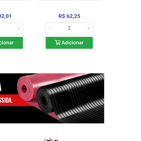
02,01
R$ 62,25
R$ 2.4
cionar
Adicionar
Adic