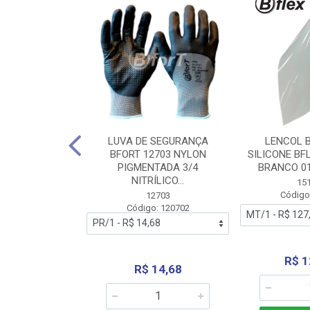
 BORRACHA
LUVA DE SEGURANÇA
LENCOL 
FLEX SEM LONA
BFORT 12703 NYLON
SILICONE BF
2,0X1000MM
PIGMENTADA 3/4
BRANCO 0
NITRÍLICO...
1179
15
: 151179
Código
12703
Código: 120702
70,66
R$ 1
R$ 14,68