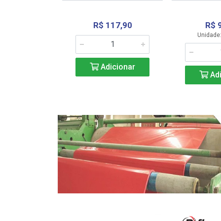
R$ 117,90
R$ 
331,36
Unidade:
Adicionar
icionar
Adi