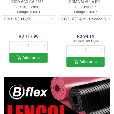
BICO AÇO CA 2568...
COM VALVULA BR...
4045BELS2400LL
HB004385017
Código: 100001
Código: 270025
R$ 117,90
R$ 94,19
Unidade: R$ 18,84
Adicionar
Adicionar