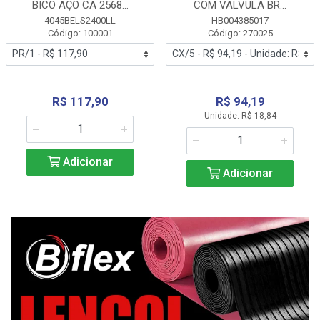
BICO AÇO CA 2568...
COM VALVULA BR...
4045BELS2400LL
HB004385017
Código: 100001
Código: 270025
R$ 117,90
R$ 94,19
Unidade: R$ 18,84
Adicionar
Adicionar