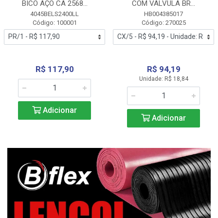
BICO AÇO CA 2568...
COM VALVULA BR...
4045BELS2400LL
HB004385017
Código: 100001
Código: 270025
R$ 117,90
R$ 94,19
Unidade: R$ 18,84
Adicionar
Adicionar