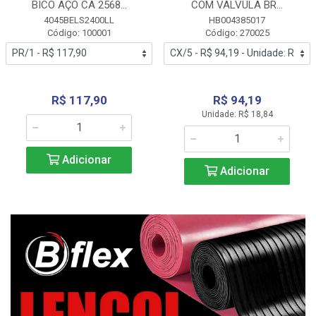
BICO AÇO CA 2568...
COM VALVULA BR...
4045BELS2400LL
HB004385017
Código: 100001
Código: 270025
R$ 117,90
R$ 94,19
Unidade: R$ 18,84
Adicionar
Adicionar