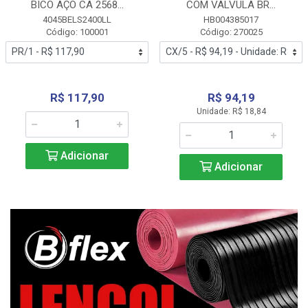
BICO AÇO CA 2568...
COM VALVULA BR...
4045BELS2400LL
HB004385017
Código: 100001
Código: 270025
R$ 117,90
R$ 94,19
Unidade: R$ 18,84
Adicionar
Adicionar