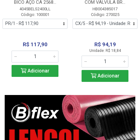
BICO AÇO CA 2568...
COM VALVULA BR...
4045BELS2400LL
HB004385017
Código: 100001
Código: 270025
R$ 117,90
R$ 94,19
Unidade: R$ 18,84
Adicionar
Adicionar