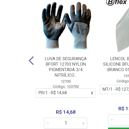
 BORRACHA
LUVA DE SEGURANÇA
LENCOL 
FLEX SEM LONA
BFORT 12703 NYLON
SILICONE BF
2,0X1000MM
PIGMENTADA 3/4
BRANCO 0
NITRÍLICO...
1179
15
: 151179
Código
12703
Código: 120702
70,66
R$ 1
R$ 14,68