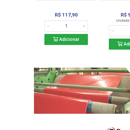
R$ 117,90
R$ 
331,36
Unidade:
Adicionar
icionar
Adi