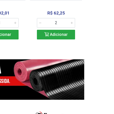
02,01
R$ 62,25
R$ 2.4
cionar
Adicionar
Adic