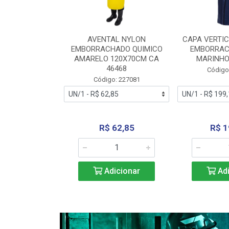
RA VERTICE
AVENTAL NYLON
CAPA VERTIC
BORRACHADO
EMBORRACHADO QUIMICO
EMBORRAC
ENTO 0190
AMARELO 120X70CM CA
MARINHO
REL...
46468
Código
: 227112
Código: 227081
240,69
R$ 62,85
R$ 1
icionar
Adicionar
Adi