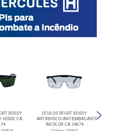
ORT BOSSY
OCULOS BFORT BOSSY
OCULOS BF
O VERDE CA
ANTIRRISCO/ANTIEMBACANTE
ANTIRRISCO/
674
INCOLOR CA 34674
VERDE C
 130619
Código: 130622
Código: