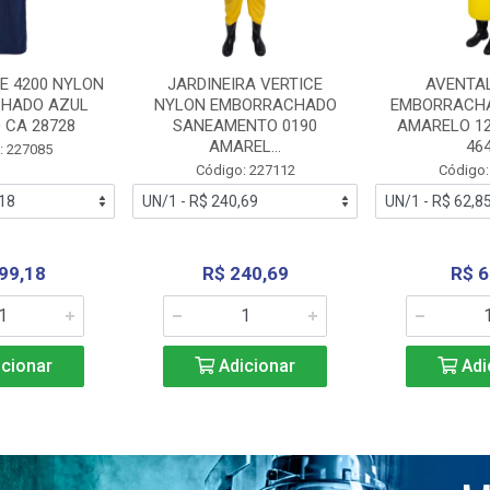
E 4200 NYLON
JARDINEIRA VERTICE
AVENTA
HADO AZUL
NYLON EMBORRACHADO
EMBORRACHA
 CA 28728
SANEAMENTO 0190
AMARELO 1
AMAREL...
46
: 227085
Código: 227112
Código:
99,18
R$ 240,69
R$ 6
cionar
Adicionar
Adi