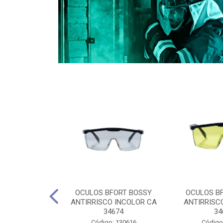
CULES 40CM
OCULOS BFORT BOSSY
OCULOS B
RO E 4,5M
ANTIRRISCO INCOLOR CA
ANTIRRISC
RIMENTO
34674
34
2D4045E
Código: 130616
Código