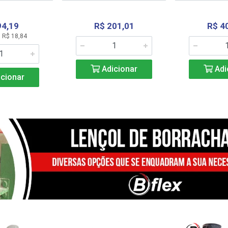
94,19
R$ 201,01
R$ 4
 R$ 18,84
Adicionar
Adi
cionar