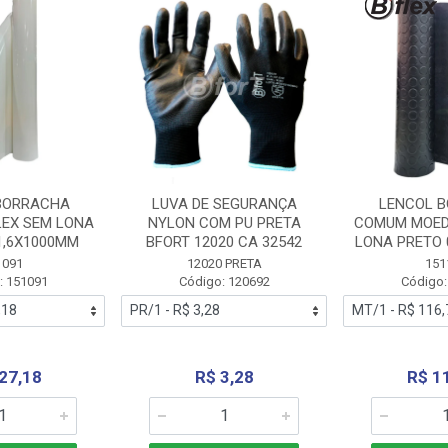
BORRACHA
LUVA DE SEGURANÇA
LENCOL 
LEX SEM LONA
NYLON COM PU PRETA
COMUM MOED
1,6X1000MM
BFORT 12020 CA 32542
LONA PRETO 
1091
12020 PRETA
151
: 151091
Código: 120692
Código:
27,18
R$ 3,28
R$ 1