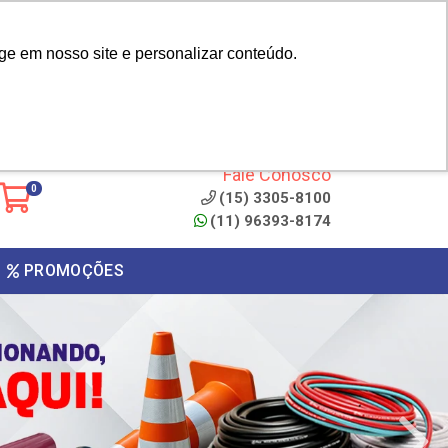
|
cliente? - Cadastrar
Área do Representante
ge em nosso site e personalizar conteúdo.
 de
Clique aqui para copiar o
código
ONTO
Fale Conosco
0
(15) 3305-8100
(11) 96393-8174
PROMOÇÕES