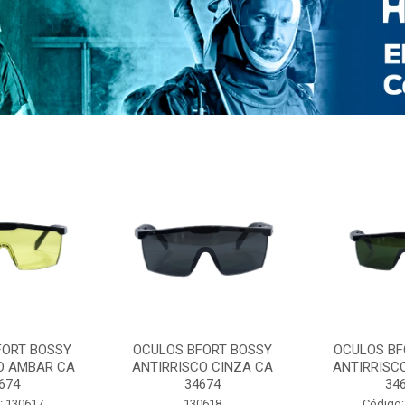
FORT BOSSY
OCULOS BFORT BOSSY
OCULOS BF
O AMBAR CA
ANTIRRISCO CINZA CA
ANTIRRISC
674
34674
34
: 130617
130618
Código: