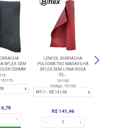
BORRACHA
LENCOL BORRACHA
LENCOL B
A BFLEX SEM
PULSOMETRO MARAVILHA
PULSOMETRO
03,0X1200MM
BFLEX SEM LONA ROSA
LONA B
02,...
02,0X1
175
 151175
151102
151
Código: 151102
Código:
16,78
R$ 141,46
R$ 14