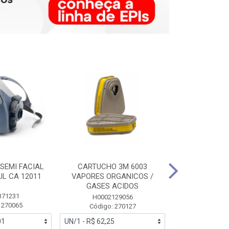
SEMI FACIAL
CARTUCHO 3M 6003
MASCARA FAC
UL CA 12011
VAPORES ORGANICOS /
3M 6700 P
GASES ACIDOS
371231
HB0043
H0002129056
 270065
Código:
Código: 270127