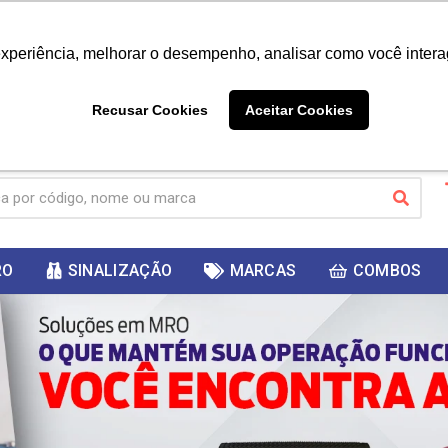
|
Já é cliente? - Entrar
Não é 
experiência, melhorar o desempenho, analisar como você intera
10%
PRIMEIRACOMPRA
 cupom
para
DESC
ganhar
Recusar Cookies
Aceitar Cookies
RO
SINALIZAÇÃO
MARCAS
COMBOS