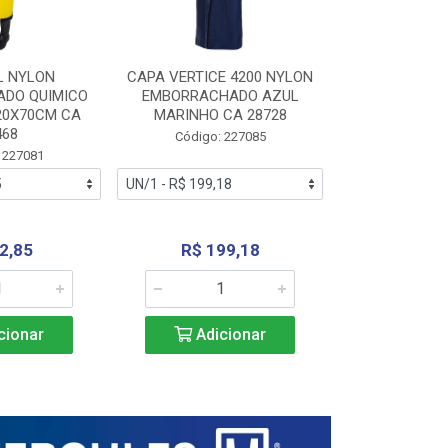
L NYLON
CAPA VERTICE 4200 NYLON
JARDINEIR
DO QUIMICO
EMBORRACHADO AZUL
NYLON EMB
20X70CM CA
MARINHO CA 28728
SANEAMEN
468
AMARE
Código: 227085
 227081
Código:
2,85
R$ 199,18
R$ 24
cionar
Adicionar
Adic