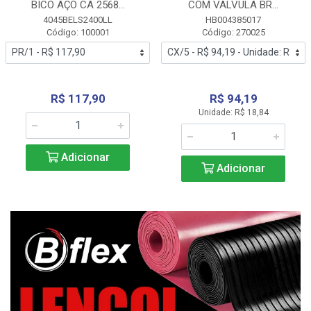
BICO AÇO CA 2568...
COM VALVULA BR...
4045BELS2400LL
HB004385017
Código: 100001
Código: 270025
R$ 117,90
R$ 94,19
Unidade: R$ 18,84
Adicionar
Adicionar