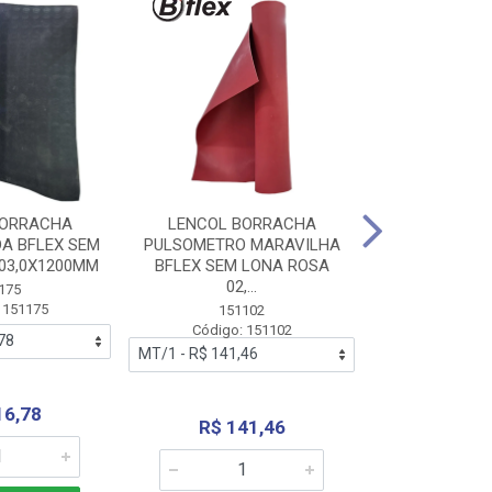
BORRACHA
LENCOL BORRACHA
LENCOL B
A BFLEX SEM
PULSOMETRO MARAVILHA
PULSOMETRO
03,0X1200MM
BFLEX SEM LONA ROSA
LONA B
02,...
02,0X1
175
 151175
151102
151
Código: 151102
Código:
16,78
R$ 141,46
R$ 14