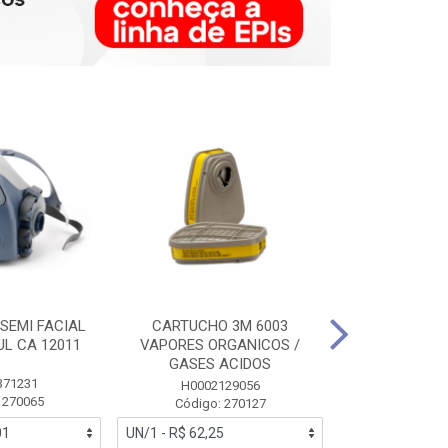
SEMI FACIAL
CARTUCHO 3M 6003
MASCARA FAC
UL CA 12011
VAPORES ORGANICOS /
3M 6700 P
GASES ACIDOS
371231
HB0043
H0002129056
 270065
Código:
Código: 270127