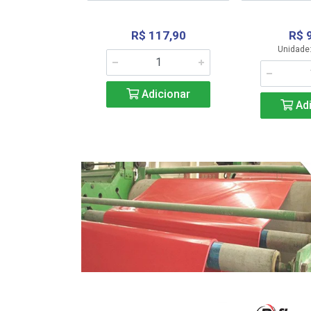
R$ 117,90
R$ 
331,36
Unidade:
Adicionar
icionar
Adi