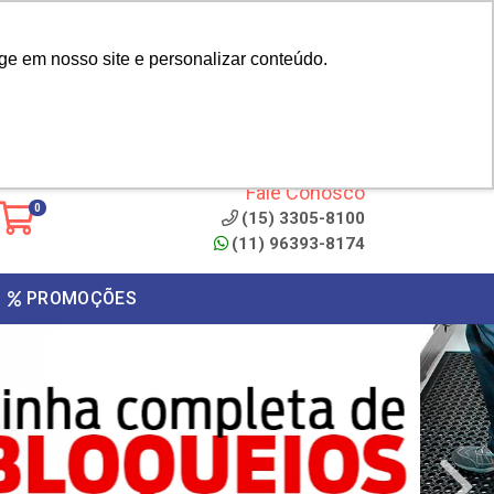
|
cliente? - Cadastrar
Área do Representante
ge em nosso site e personalizar conteúdo.
 de
Clique aqui para copiar o
código
ONTO
Fale Conosco
0
(15) 3305-8100
(11) 96393-8174
PROMOÇÕES