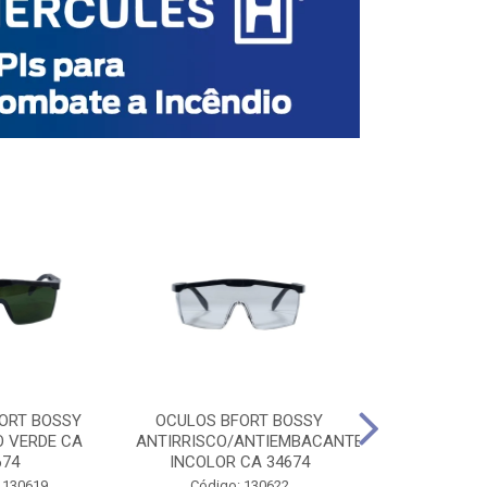
ORT BOSSY
OCULOS BFORT BOSSY
OCULOS BF
O VERDE CA
ANTIRRISCO/ANTIEMBACANTE
ANTIRRISCO/
674
INCOLOR CA 34674
VERDE C
 130619
Código: 130622
Código: