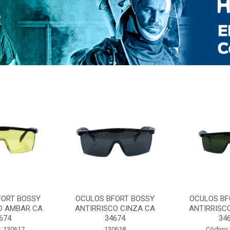
FORT BOSSY
OCULOS BFORT BOSSY
OCULOS BF
O AMBAR CA
ANTIRRISCO CINZA CA
ANTIRRISC
674
34674
34
: 130617
130618
Código: