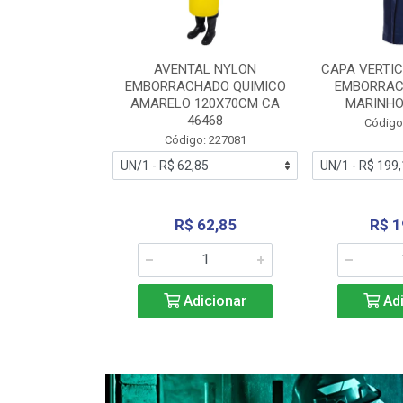
RA VERTICE
AVENTAL NYLON
CAPA VERTIC
BORRACHADO
EMBORRACHADO QUIMICO
EMBORRAC
ENTO 0190
AMARELO 120X70CM CA
MARINHO
REL...
46468
Código
: 227112
Código: 227081
240,69
R$ 62,85
R$ 1
icionar
Adicionar
Adi