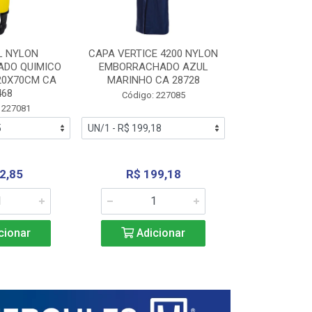
L NYLON
CAPA VERTICE 4200 NYLON
JARDINEIR
DO QUIMICO
EMBORRACHADO AZUL
NYLON EMB
20X70CM CA
MARINHO CA 28728
SANEAMEN
468
AMARE
Código: 227085
 227081
Código:
2,85
R$ 199,18
R$ 24
cionar
Adicionar
Adic