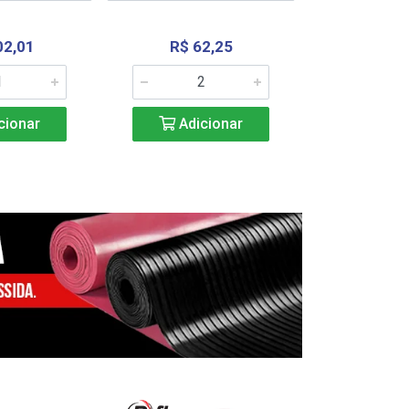
02,01
R$ 62,25
R$ 2.4
cionar
Adicionar
Adic