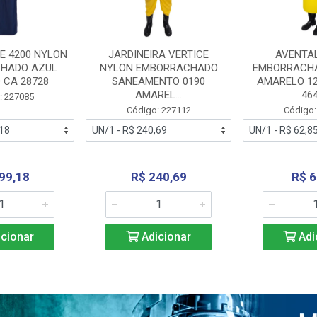
E 4200 NYLON
JARDINEIRA VERTICE
AVENTA
HADO AZUL
NYLON EMBORRACHADO
EMBORRACHA
 CA 28728
SANEAMENTO 0190
AMARELO 1
AMAREL...
46
: 227085
Código: 227112
Código:
99,18
R$ 240,69
R$ 6
cionar
Adicionar
Adi