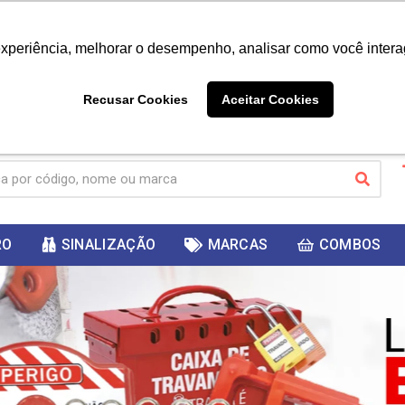
|
Já é cliente? - Entrar
Não é 
experiência, melhorar o desempenho, analisar como você intera
10%
PRIMEIRACOMPRA
 cupom
para
DESC
ganhar
Recusar Cookies
Aceitar Cookies
RO
SINALIZAÇÃO
MARCAS
COMBOS