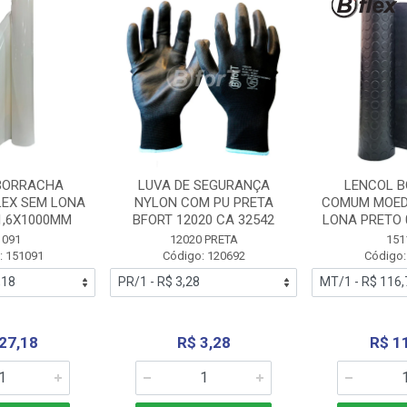
BORRACHA
LUVA DE SEGURANÇA
LENCOL 
LEX SEM LONA
NYLON COM PU PRETA
COMUM MOED
1,6X1000MM
BFORT 12020 CA 32542
LONA PRETO 
1091
12020 PRETA
151
: 151091
Código: 120692
Código:
27,18
R$ 3,28
R$ 1