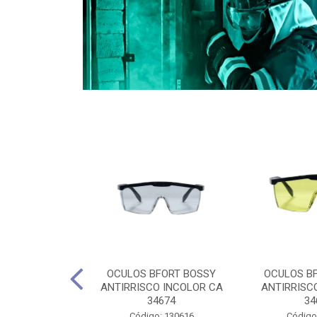
CULES 40CM
OCULOS BFORT BOSSY
OCULOS B
RO E 4,5M
ANTIRRISCO INCOLOR CA
ANTIRRISC
RIMENTO
34674
34
2D4045E
Código: 130616
Código