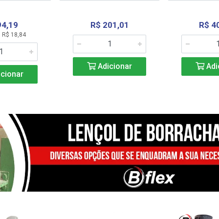
94,19
R$ 201,01
R$ 4
 R$ 18,84
Adicionar
Adi
cionar