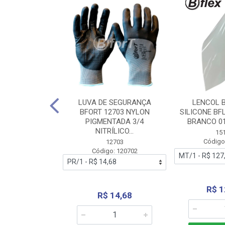
 BORRACHA
LUVA DE SEGURANÇA
LENCOL 
FLEX SEM LONA
BFORT 12703 NYLON
SILICONE BF
2,0X1000MM
PIGMENTADA 3/4
BRANCO 0
NITRÍLICO...
1179
15
: 151179
Código
12703
Código: 120702
70,66
R$ 1
R$ 14,68