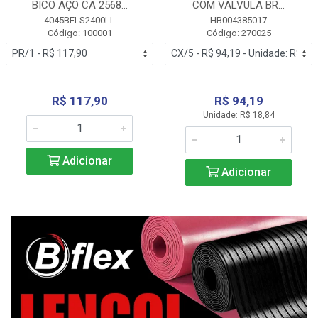
BICO AÇO CA 2568...
COM VALVULA BR...
4045BELS2400LL
HB004385017
Código: 100001
Código: 270025
R$ 117,90
R$ 94,19
Unidade: R$ 18,84
Adicionar
Adicionar