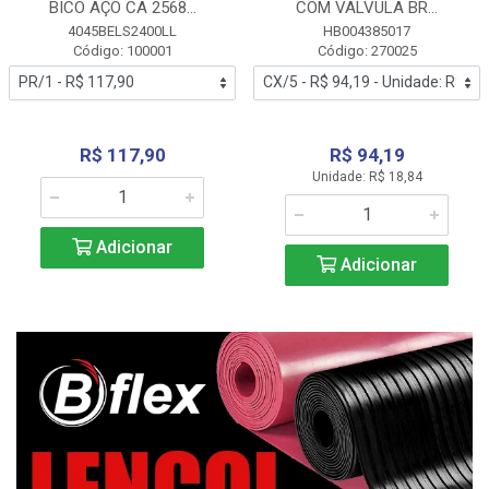
BICO AÇO CA 2568...
COM VALVULA BR...
4045BELS2400LL
HB004385017
Código: 100001
Código: 270025
R$ 117,90
R$ 94,19
Unidade: R$ 18,84
Adicionar
Adicionar