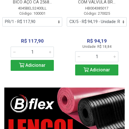
BICO AÇO CA 2568...
COM VALVULA BR...
4045BELS2400LL
HB004385017
Código: 100001
Código: 270025
R$ 117,90
R$ 94,19
Unidade: R$ 18,84
Adicionar
Adicionar