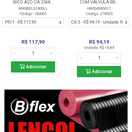
BICO AÇO CA 2568...
COM VALVULA BR...
4045BELS2400LL
HB004385017
Código: 100001
Código: 270025
R$ 117,90
R$ 94,19
Unidade: R$ 18,84
Adicionar
Adicionar