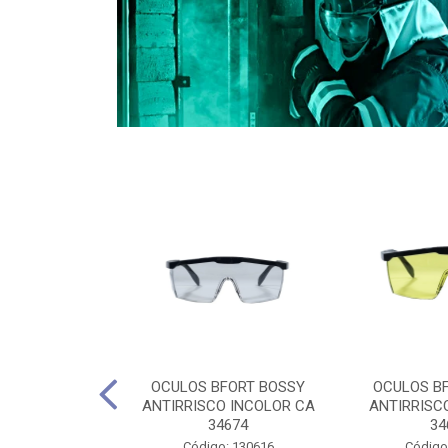
CULES 40CM
OCULOS BFORT BOSSY
OCULOS B
RO E 4,5M
ANTIRRISCO INCOLOR CA
ANTIRRISC
RIMENTO
34674
34
2D4045E
Código: 130616
Código