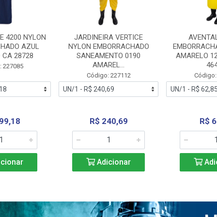
E 4200 NYLON
JARDINEIRA VERTICE
AVENTA
HADO AZUL
NYLON EMBORRACHADO
EMBORRACHA
 CA 28728
SANEAMENTO 0190
AMARELO 1
AMAREL...
46
: 227085
Código: 227112
Código:
99,18
R$ 240,69
R$ 6
cionar
Adicionar
Adi