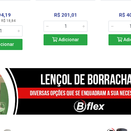
94,19
R$ 201,01
R$ 4
 R$ 18,84
Adicionar
Adi
cionar