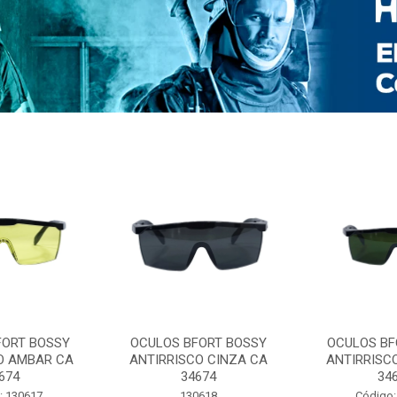
FORT BOSSY
OCULOS BFORT BOSSY
OCULOS BF
O AMBAR CA
ANTIRRISCO CINZA CA
ANTIRRISC
674
34674
34
: 130617
130618
Código: