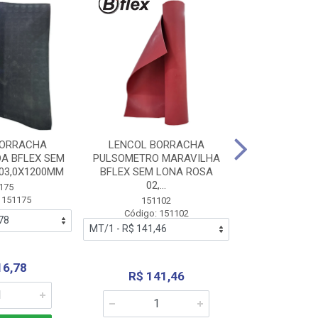
BORRACHA
LENCOL BORRACHA
LENCOL B
A BFLEX SEM
PULSOMETRO MARAVILHA
PULSOMETRO
03,0X1200MM
BFLEX SEM LONA ROSA
LONA B
02,...
02,0X1
175
 151175
151102
151
Código: 151102
Código:
16,78
R$ 141,46
R$ 14