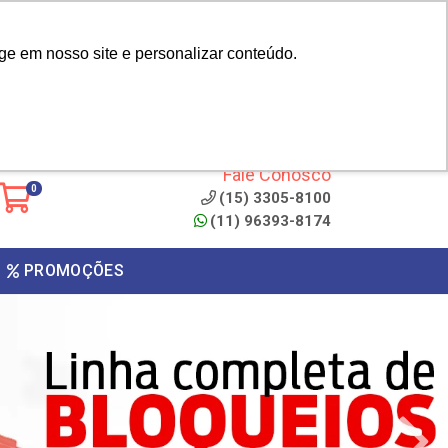
|
cliente? - Cadastrar
Área do Representante
ge em nosso site e personalizar conteúdo.
 de
Clique aqui para copiar o
código
ONTO
Fale Conosco
0
(15) 3305-8100
(11) 96393-8174
PROMOÇÕES