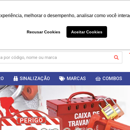
|
Já é cliente? - Entrar
Não é 
experiência, melhorar o desempenho, analisar como você intera
10%
PRIMEIRACOMPRA
 cupom
para
DESC
ganhar
Recusar Cookies
Aceitar Cookies
RO
SINALIZAÇÃO
MARCAS
COMBOS