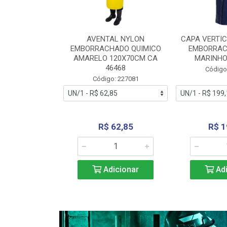
RA VERTICE
AVENTAL NYLON
CAPA VERTIC
BORRACHADO
EMBORRACHADO QUIMICO
EMBORRAC
ENTO 0190
AMARELO 120X70CM CA
MARINHO
REL...
46468
Código
: 227112
Código: 227081
240,69
R$ 62,85
R$ 1
icionar
Adicionar
Adi