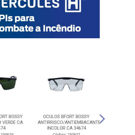
ORT BOSSY
OCULOS BFORT BOSSY
OCULOS BF
O VERDE CA
ANTIRRISCO/ANTIEMBACANTE
ANTIRRISCO/
674
INCOLOR CA 34674
VERDE C
 130619
Código: 130622
Código: