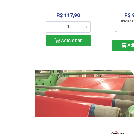
R$ 117,90
R$ 
331,36
Unidade:
Adicionar
icionar
Adi