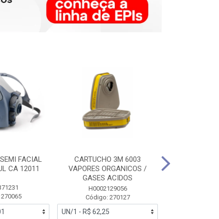
SEMI FACIAL
CARTUCHO 3M 6003
MASCARA FAC
UL CA 12011
VAPORES ORGANICOS /
3M 6700 P
GASES ACIDOS
371231
HB0043
H0002129056
 270065
Código:
Código: 270127