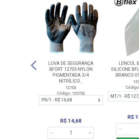
 BORRACHA
LUVA DE SEGURANÇA
LENCOL 
FLEX SEM LONA
BFORT 12703 NYLON
SILICONE BF
2,0X1000MM
PIGMENTADA 3/4
BRANCO 0
NITRÍLICO...
1179
15
: 151179
Código
12703
Código: 120702
70,66
R$ 1
R$ 14,68