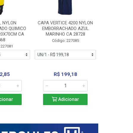
L NYLON
CAPA VERTICE 4200 NYLON
JARDINEIR
DO QUIMICO
EMBORRACHADO AZUL
NYLON EMB
20X70CM CA
MARINHO CA 28728
SANEAMEN
468
AMARE
Código: 227085
 227081
Código:
2,85
R$ 199,18
R$ 24
cionar
Adicionar
Adic