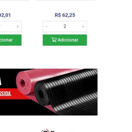
02,01
R$ 62,25
R$ 2.4
cionar
Adicionar
Adic