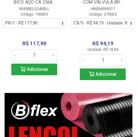
BICO AÇO CA 2568...
COM VALVULA BR...
4045BELS2400LL
HB004385017
Código: 100001
Código: 270025
R$ 117,90
R$ 94,19
Unidade: R$ 18,84
Adicionar
Adicionar