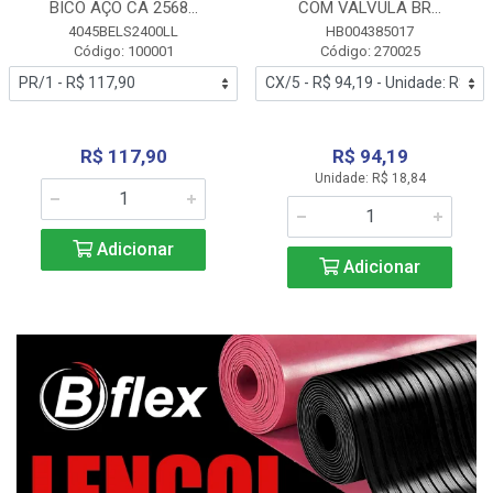
BICO AÇO CA 2568...
COM VALVULA BR...
4045BELS2400LL
HB004385017
Código: 100001
Código: 270025
R$ 117,90
R$ 94,19
Unidade: R$ 18,84
Adicionar
Adicionar