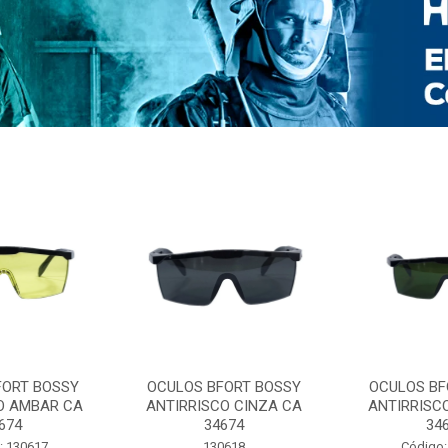
FORT BOSSY
OCULOS BFORT BOSSY
OCULOS BF
O AMBAR CA
ANTIRRISCO CINZA CA
ANTIRRISC
674
34674
34
: 130617
130618
Código: