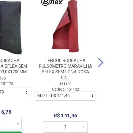
BORRACHA
LENCOL BORRACHA
LENCOL B
A BFLEX SEM
PULSOMETRO MARAVILHA
PULSOMETRO
03,0X1200MM
BFLEX SEM LONA ROSA
LONA B
02,...
02,0X1
175
 151175
151102
151
Código: 151102
Código:
16,78
R$ 141,46
R$ 14