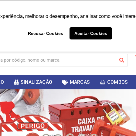
|
Já é cliente? - Entrar
Não é 
experiência, melhorar o desempenho, analisar como você intera
10%
PRIMEIRACOMPRA
 cupom
para
DESC
ganhar
Recusar Cookies
Aceitar Cookies
RO
SINALIZAÇÃO
MARCAS
COMBOS