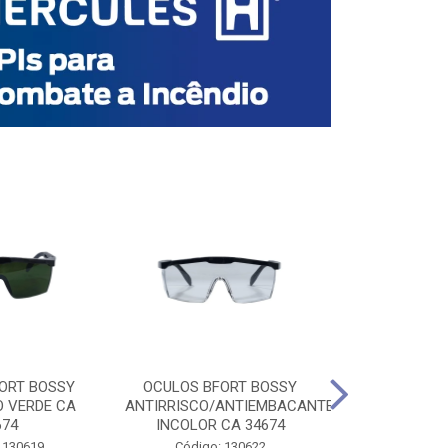
ORT BOSSY
OCULOS BFORT BOSSY
OCULOS BF
O VERDE CA
ANTIRRISCO/ANTIEMBACANTE
ANTIRRISCO/
674
INCOLOR CA 34674
VERDE C
 130619
Código: 130622
Código: