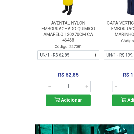
RA VERTICE
AVENTAL NYLON
CAPA VERTIC
BORRACHADO
EMBORRACHADO QUIMICO
EMBORRAC
ENTO 0190
AMARELO 120X70CM CA
MARINHO
REL...
46468
Código
: 227112
Código: 227081
240,69
R$ 62,85
R$ 1
icionar
Adicionar
Adi