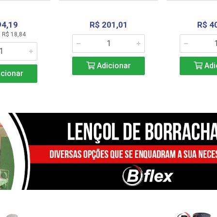
94,19
R$ 201,01
R$ 4
 R$ 18,84
Adicionar
Adi
cionar