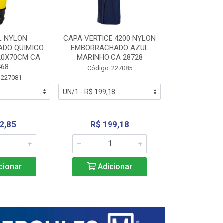
L NYLON
CAPA VERTICE 4200 NYLON
JARDINEIR
DO QUIMICO
EMBORRACHADO AZUL
NYLON EMB
20X70CM CA
MARINHO CA 28728
SANEAMEN
468
AMARE
Código: 227085
 227081
Código:
2,85
R$ 199,18
R$ 24
cionar
Adicionar
Adic