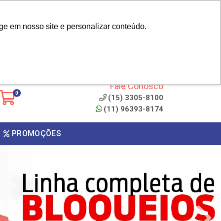
|
cliente? - Cadastrar
Área do Representante
ge em nosso site e personalizar conteúdo.
 de
Clique aqui para copiar o
código
ONTO
Fale Conosco
0
(15) 3305-8100
(11) 96393-8174
PROMOÇÕES