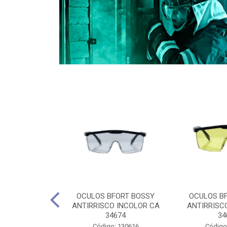
CULES 40CM
OCULOS BFORT BOSSY
OCULOS B
RO E 4,5M
ANTIRRISCO INCOLOR CA
ANTIRRISC
RIMENTO
34674
34
2D4045E
Código: 130616
Código