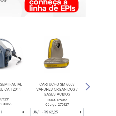
SEMI FACIAL
CARTUCHO 3M 6003
MASCARA FAC
UL CA 12011
VAPORES ORGANICOS /
3M 6700 P
GASES ACIDOS
371231
HB0043
H0002129056
 270065
Código:
Código: 270127