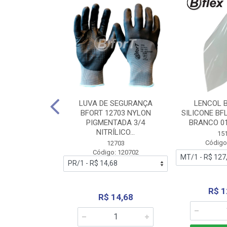
 BORRACHA
LUVA DE SEGURANÇA
LENCOL 
FLEX SEM LONA
BFORT 12703 NYLON
SILICONE BF
2,0X1000MM
PIGMENTADA 3/4
BRANCO 0
NITRÍLICO...
1179
15
: 151179
Código
12703
Código: 120702
70,66
R$ 1
R$ 14,68