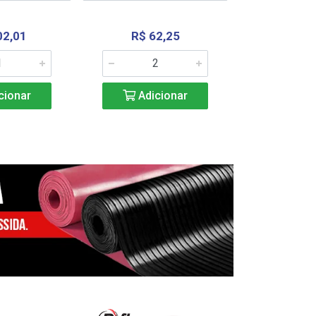
02,01
R$ 62,25
R$ 2.4
cionar
Adicionar
Adic