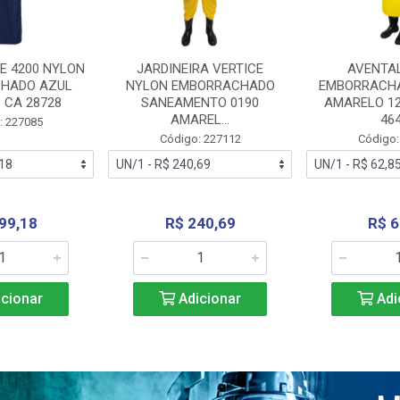
E 4200 NYLON
JARDINEIRA VERTICE
AVENTA
HADO AZUL
NYLON EMBORRACHADO
EMBORRACHA
 CA 28728
SANEAMENTO 0190
AMARELO 1
AMAREL...
46
: 227085
Código: 227112
Código:
99,18
R$ 240,69
R$ 6
cionar
Adicionar
Adi