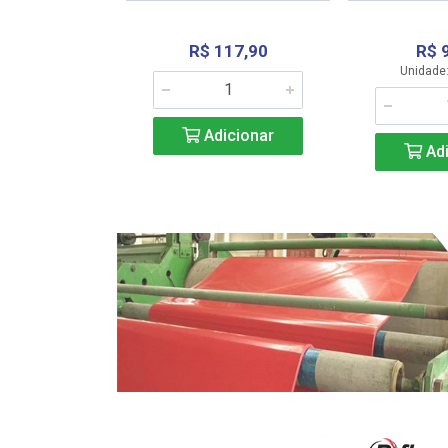
R$ 117,90
R$ 
331,36
Unidade:
Adicionar
icionar
Adi