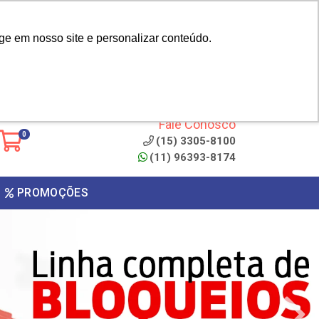
|
cliente? - Cadastrar
Área do Representante
ge em nosso site e personalizar conteúdo.
 de
Clique aqui para copiar o
código
ONTO
Fale Conosco
0
(15) 3305-8100
(11) 96393-8174
PROMOÇÕES