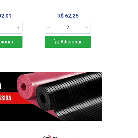
02,01
R$ 62,25
R$ 2.4
cionar
Adicionar
Adic