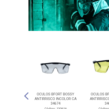
CULES 40CM
OCULOS BFORT BOSSY
OCULOS B
RO E 4,5M
ANTIRRISCO INCOLOR CA
ANTIRRISC
RIMENTO
34674
34
2D4045E
Código: 130616
Código