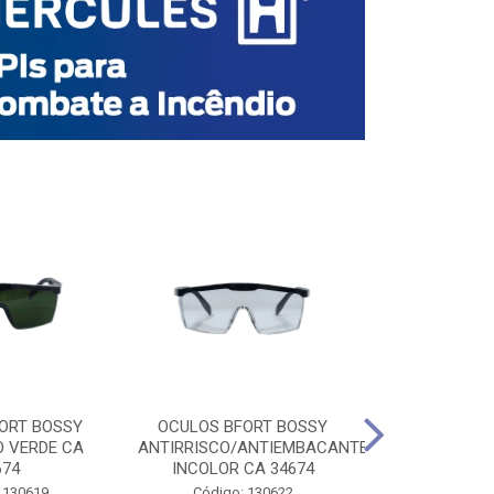
ORT BOSSY
OCULOS BFORT BOSSY
OCULOS BF
O VERDE CA
ANTIRRISCO/ANTIEMBACANTE
ANTIRRISCO/
674
INCOLOR CA 34674
VERDE C
 130619
Código: 130622
Código: