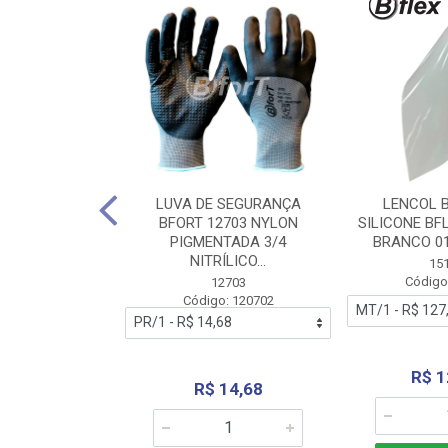
 BORRACHA
LUVA DE SEGURANÇA
LENCOL 
FLEX SEM LONA
BFORT 12703 NYLON
SILICONE BF
2,0X1000MM
PIGMENTADA 3/4
BRANCO 0
NITRÍLICO...
1179
15
: 151179
Código
12703
Código: 120702
70,66
R$ 1
R$ 14,68