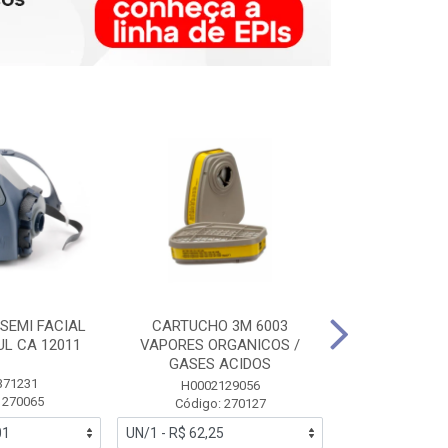
SEMI FACIAL
CARTUCHO 3M 6003
MASCARA FAC
UL CA 12011
VAPORES ORGANICOS /
3M 6700 P
GASES ACIDOS
371231
HB0043
H0002129056
 270065
Código:
Código: 270127