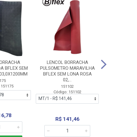
BORRACHA
LENCOL BORRACHA
LENCOL B
A BFLEX SEM
PULSOMETRO MARAVILHA
PULSOMETRO
03,0X1200MM
BFLEX SEM LONA ROSA
LONA B
02,...
02,0X1
175
 151175
151102
151
Código: 151102
Código:
16,78
R$ 141,46
R$ 14