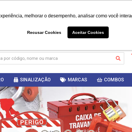
|
Já é cliente? - Entrar
Não é 
experiência, melhorar o desempenho, analisar como você intera
10%
PRIMEIRACOMPRA
 cupom
para
DESC
ganhar
Recusar Cookies
Aceitar Cookies
RO
SINALIZAÇÃO
MARCAS
COMBOS