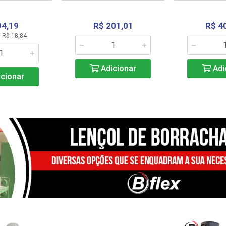
94,19
R$ 201,01
R$ 4
 R$ 18,84
Adicionar
Adi
cionar