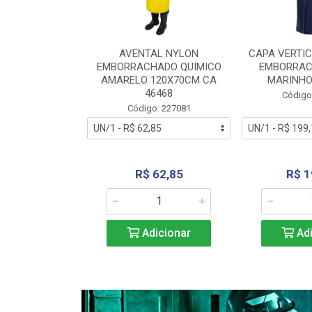
RA VERTICE
AVENTAL NYLON
CAPA VERTIC
BORRACHADO
EMBORRACHADO QUIMICO
EMBORRAC
ENTO 0190
AMARELO 120X70CM CA
MARINHO
REL...
46468
Código
: 227112
Código: 227081
240,69
R$ 62,85
R$ 1
icionar
Adicionar
Adi