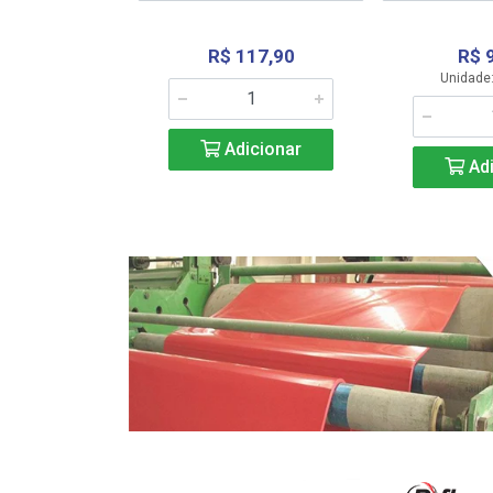
R$ 117,90
R$ 
331,36
Unidade:
Adicionar
icionar
Adi