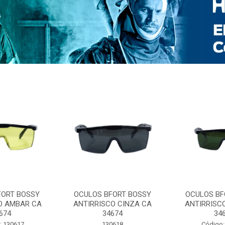
FORT BOSSY
OCULOS BFORT BOSSY
OCULOS BF
O AMBAR CA
ANTIRRISCO CINZA CA
ANTIRRISC
674
34674
34
: 130617
130618
Código: