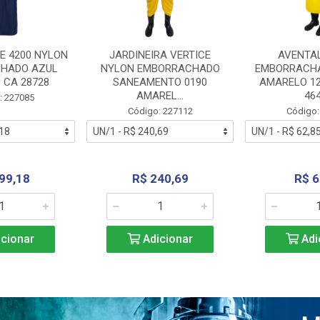
E 4200 NYLON
JARDINEIRA VERTICE
AVENTA
HADO AZUL
NYLON EMBORRACHADO
EMBORRACHA
 CA 28728
SANEAMENTO 0190
AMARELO 1
AMAREL...
46
: 227085
Código: 227112
Código:
99,18
R$ 240,69
R$ 6
cionar
Adicionar
Adi