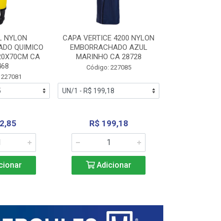
L NYLON
CAPA VERTICE 4200 NYLON
JARDINEIR
DO QUIMICO
EMBORRACHADO AZUL
NYLON EMB
20X70CM CA
MARINHO CA 28728
SANEAMEN
468
AMARE
Código: 227085
 227081
Código:
2,85
R$ 199,18
R$ 24
cionar
Adicionar
Adic