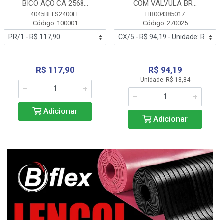
BICO AÇO CA 2568...
COM VALVULA BR...
4045BELS2400LL
HB004385017
Código: 100001
Código: 270025
R$ 117,90
R$ 94,19
Unidade: R$ 18,84
Adicionar
Adicionar