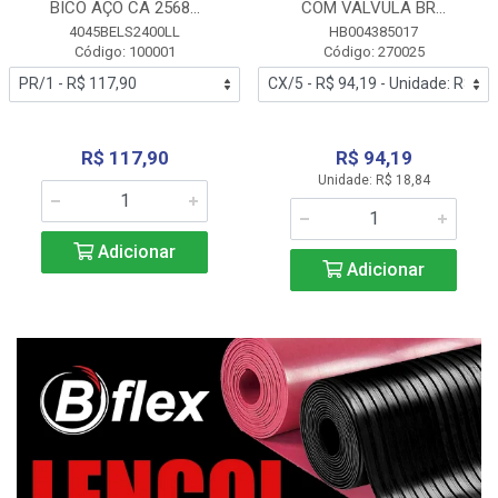
BICO AÇO CA 2568...
COM VALVULA BR...
4045BELS2400LL
HB004385017
Código: 100001
Código: 270025
R$ 117,90
R$ 94,19
Unidade: R$ 18,84
Adicionar
Adicionar