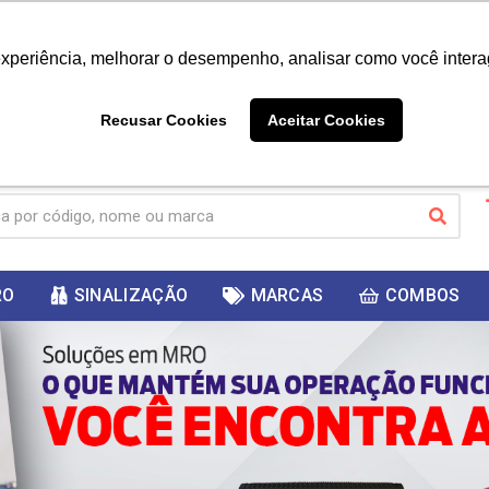
|
Já é cliente? - Entrar
Não é 
experiência, melhorar o desempenho, analisar como você intera
10%
PRIMEIRACOMPRA
 cupom
para
DESC
ganhar
Recusar Cookies
Aceitar Cookies
RO
SINALIZAÇÃO
MARCAS
COMBOS