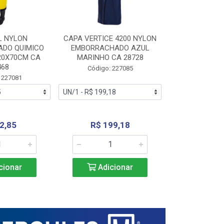
L NYLON
CAPA VERTICE 4200 NYLON
JARDINEIR
DO QUIMICO
EMBORRACHADO AZUL
NYLON EMB
20X70CM CA
MARINHO CA 28728
SANEAMEN
468
AMARE
Código: 227085
 227081
Código:
2,85
R$ 199,18
R$ 24
cionar
Adicionar
Adic