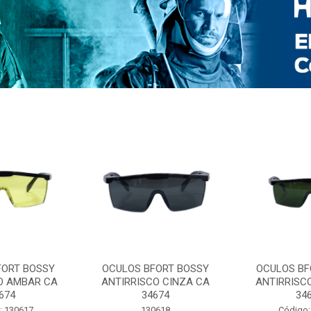
FORT BOSSY
OCULOS BFORT BOSSY
OCULOS BF
O AMBAR CA
ANTIRRISCO CINZA CA
ANTIRRISC
674
34674
34
: 130617
130618
Código: