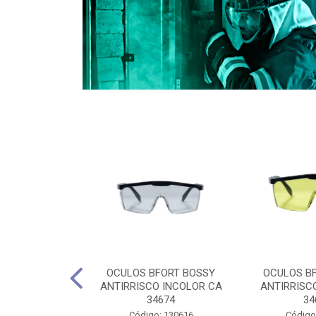
CULES 40CM
OCULOS BFORT BOSSY
OCULOS B
RO E 4,5M
ANTIRRISCO INCOLOR CA
ANTIRRISC
RIMENTO
34674
34
2D4045E
Código: 130616
Código