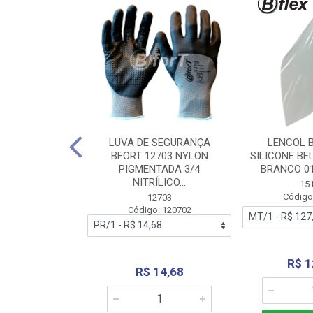
 BORRACHA
LUVA DE SEGURANÇA
LENCOL 
FLEX SEM LONA
BFORT 12703 NYLON
SILICONE BF
2,0X1000MM
PIGMENTADA 3/4
BRANCO 0
NITRÍLICO...
1179
15
: 151179
Código
12703
Código: 120702
70,66
R$ 1
R$ 14,68