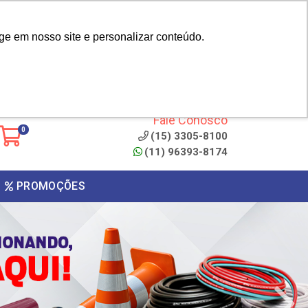
|
cliente? - Cadastrar
Área do Representante
ge em nosso site e personalizar conteúdo.
 de
Clique aqui para copiar o
código
ONTO
Fale Conosco
0
(15) 3305-8100
(11) 96393-8174
PROMOÇÕES