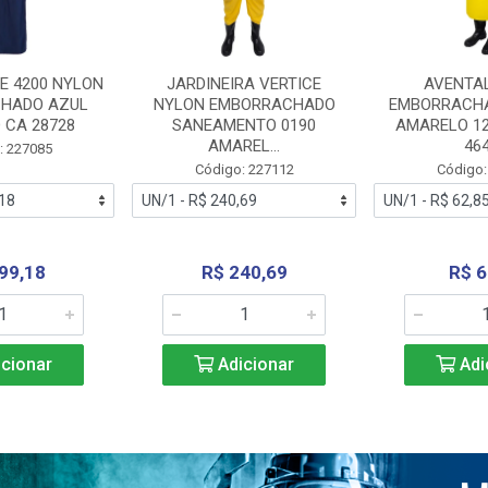
E 4200 NYLON
JARDINEIRA VERTICE
AVENTA
HADO AZUL
NYLON EMBORRACHADO
EMBORRACHA
 CA 28728
SANEAMENTO 0190
AMARELO 1
AMAREL...
46
: 227085
Código: 227112
Código:
99,18
R$ 240,69
R$ 6
cionar
Adicionar
Adi