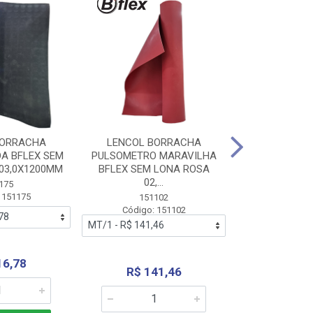
BORRACHA
LENCOL BORRACHA
LENCOL B
A BFLEX SEM
PULSOMETRO MARAVILHA
PULSOMETRO
03,0X1200MM
BFLEX SEM LONA ROSA
LONA B
02,...
02,0X1
175
 151175
151102
151
Código: 151102
Código:
16,78
R$ 141,46
R$ 14