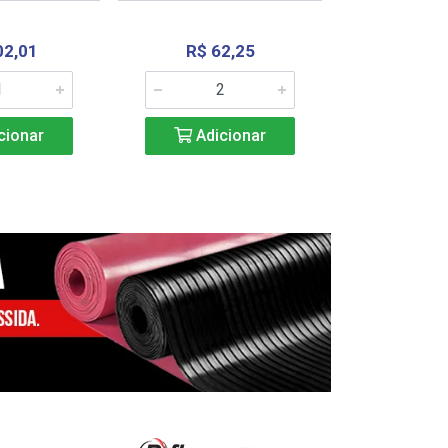
02,01
R$ 62,25
R$ 2.4
cionar
Adicionar
Adic