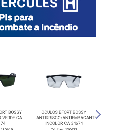
ORT BOSSY
OCULOS BFORT BOSSY
OCULOS BF
O VERDE CA
ANTIRRISCO/ANTIEMBACANTE
ANTIRRISCO/
674
INCOLOR CA 34674
VERDE C
 130619
Código: 130622
Código: