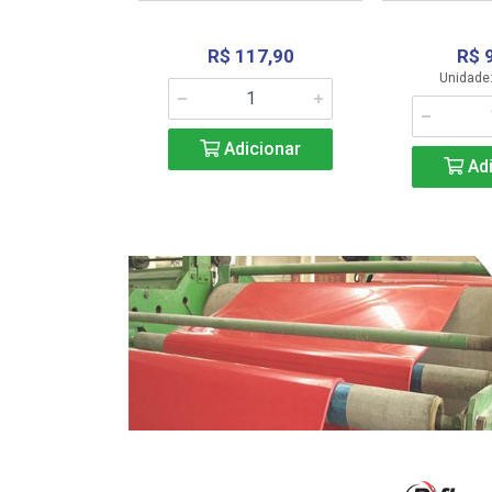
R$ 117,90
R$ 
331,36
Unidade:
Adicionar
icionar
Adi