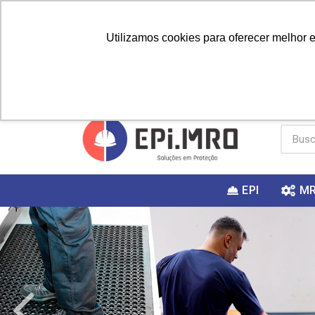
Utilizamos cookies para oferecer melhor 
PRIMEIRA
Vai fazer a
Utilize o
COMPRA?
EPI
M