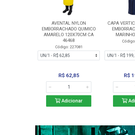
RA VERTICE
AVENTAL NYLON
CAPA VERTIC
BORRACHADO
EMBORRACHADO QUIMICO
EMBORRAC
ENTO 0190
AMARELO 120X70CM CA
MARINHO
REL...
46468
Código
: 227112
Código: 227081
240,69
R$ 62,85
R$ 1
icionar
Adicionar
Adi