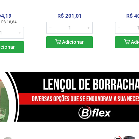
94,19
R$ 201,01
R$ 4
 R$ 18,84
Adicionar
Adi
cionar