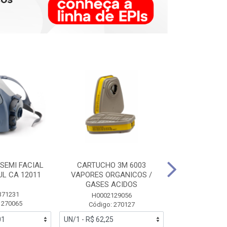
SEMI FACIAL
CARTUCHO 3M 6003
MASCARA FAC
UL CA 12011
VAPORES ORGANICOS /
3M 6700 P
GASES ACIDOS
371231
HB0043
H0002129056
 270065
Código:
Código: 270127