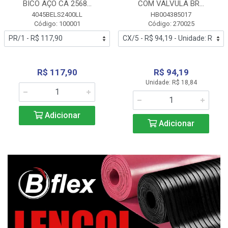
BICO AÇO CA 2568...
COM VALVULA BR...
4045BELS2400LL
HB004385017
Código: 100001
Código: 270025
R$ 117,90
R$ 94,19
Unidade: R$ 18,84
Adicionar
Adicionar