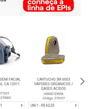
SEMI FACIAL
CARTUCHO 3M 6003
MASCARA FAC
UL CA 12011
VAPORES ORGANICOS /
3M 6700 P
GASES ACIDOS
371231
HB0043
H0002129056
 270065
Código:
Código: 270127