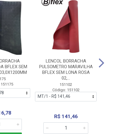
BORRACHA
LENCOL BORRACHA
LENCOL B
A BFLEX SEM
PULSOMETRO MARAVILHA
PULSOMETRO
03,0X1200MM
BFLEX SEM LONA ROSA
LONA B
02,...
02,0X1
175
 151175
151102
151
Código: 151102
Código:
16,78
R$ 141,46
R$ 14