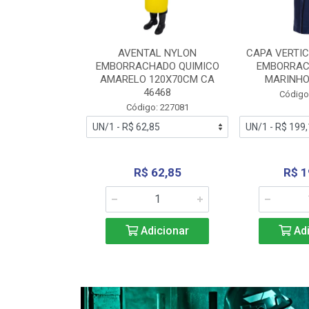
RA VERTICE
AVENTAL NYLON
CAPA VERTIC
BORRACHADO
EMBORRACHADO QUIMICO
EMBORRAC
ENTO 0190
AMARELO 120X70CM CA
MARINHO
REL...
46468
Código
: 227112
Código: 227081
240,69
R$ 62,85
R$ 1
icionar
Adicionar
Adi