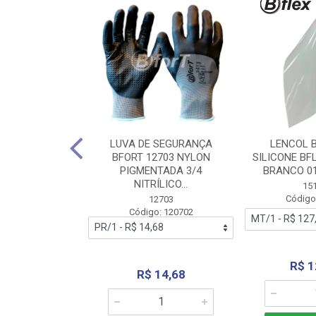
 BORRACHA
LUVA DE SEGURANÇA
LENCOL 
FLEX SEM LONA
BFORT 12703 NYLON
SILICONE BF
2,0X1000MM
PIGMENTADA 3/4
BRANCO 0
NITRÍLICO...
1179
15
: 151179
Código
12703
Código: 120702
70,66
R$ 1
R$ 14,68