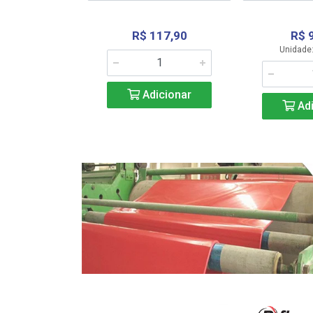
R$ 117,90
R$ 
331,36
Unidade:
Adicionar
icionar
Adi