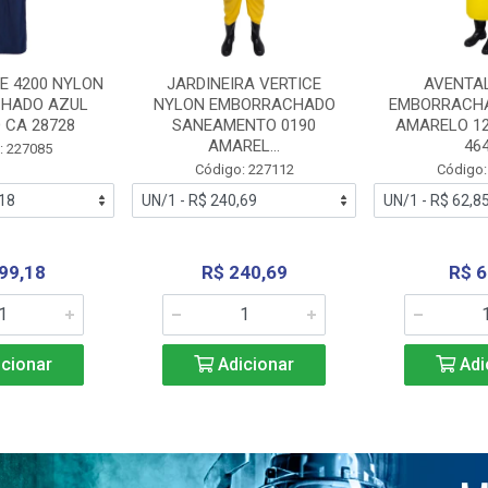
E 4200 NYLON
JARDINEIRA VERTICE
AVENTA
HADO AZUL
NYLON EMBORRACHADO
EMBORRACHA
 CA 28728
SANEAMENTO 0190
AMARELO 1
AMAREL...
46
: 227085
Código: 227112
Código:
99,18
R$ 240,69
R$ 6
cionar
Adicionar
Adi