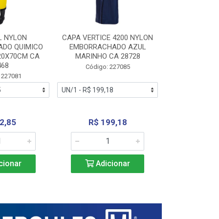
L NYLON
CAPA VERTICE 4200 NYLON
JARDINEIR
DO QUIMICO
EMBORRACHADO AZUL
NYLON EMB
20X70CM CA
MARINHO CA 28728
SANEAMEN
468
AMARE
Código: 227085
 227081
Código:
2,85
R$ 199,18
R$ 24
cionar
Adicionar
Adic