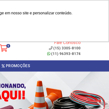
|
cliente? - Cadastrar
Área do Representante
ge em nosso site e personalizar conteúdo.
 de
Clique aqui para copiar o
código
ONTO
Fale Conosco
0
(15) 3305-8100
(11) 96393-8174
PROMOÇÕES