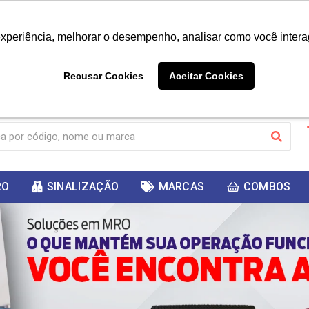
|
Já é cliente? - Entrar
Não é 
experiência, melhorar o desempenho, analisar como você intera
10%
PRIMEIRACOMPRA
 cupom
para
DESC
ganhar
Recusar Cookies
Aceitar Cookies
RO
SINALIZAÇÃO
MARCAS
COMBOS