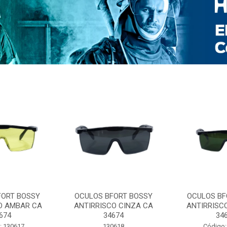
FORT BOSSY
OCULOS BFORT BOSSY
OCULOS BF
O AMBAR CA
ANTIRRISCO CINZA CA
ANTIRRISC
674
34674
34
: 130617
130618
Código: