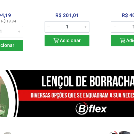
94,19
R$ 201,01
R$ 4
 R$ 18,84
Adicionar
Adi
cionar