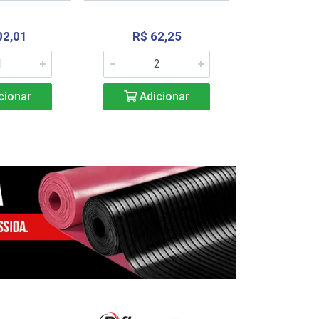
02,01
R$ 62,25
R$ 2.4
cionar
Adicionar
Adic