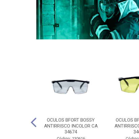
CULES 40CM
OCULOS BFORT BOSSY
OCULOS B
RO E 4,5M
ANTIRRISCO INCOLOR CA
ANTIRRISC
RIMENTO
34674
34
2D4045E
Código: 130616
Código