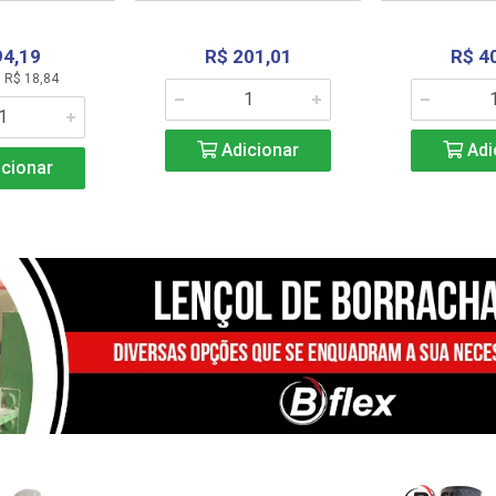
94,19
R$ 201,01
R$ 4
 R$ 18,84
Adicionar
Adi
cionar