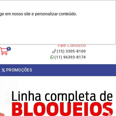
|
cliente? - Cadastrar
Área do Representante
ge em nosso site e personalizar conteúdo.
 de
Clique aqui para copiar o
código
ONTO
Fale Conosco
0
(15) 3305-8100
(11) 96393-8174
PROMOÇÕES