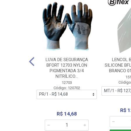
 BORRACHA
LUVA DE SEGURANÇA
LENCOL 
FLEX SEM LONA
BFORT 12703 NYLON
SILICONE BF
2,0X1000MM
PIGMENTADA 3/4
BRANCO 0
NITRÍLICO...
1179
15
: 151179
Código
12703
Código: 120702
70,66
R$ 1
R$ 14,68