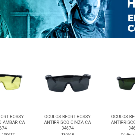
FORT BOSSY
OCULOS BFORT BOSSY
OCULOS BF
O AMBAR CA
ANTIRRISCO CINZA CA
ANTIRRISC
674
34674
34
: 130617
130618
Código: