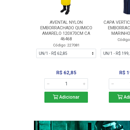
RA VERTICE
AVENTAL NYLON
CAPA VERTIC
BORRACHADO
EMBORRACHADO QUIMICO
EMBORRAC
ENTO 0190
AMARELO 120X70CM CA
MARINHO
REL...
46468
Código
: 227112
Código: 227081
240,69
R$ 62,85
R$ 1
icionar
Adicionar
Adi