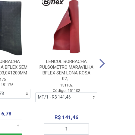
BORRACHA
LENCOL BORRACHA
LENCOL B
A BFLEX SEM
PULSOMETRO MARAVILHA
PULSOMETRO
03,0X1200MM
BFLEX SEM LONA ROSA
LONA B
02,...
02,0X1
175
 151175
151102
151
Código: 151102
Código:
16,78
R$ 141,46
R$ 14