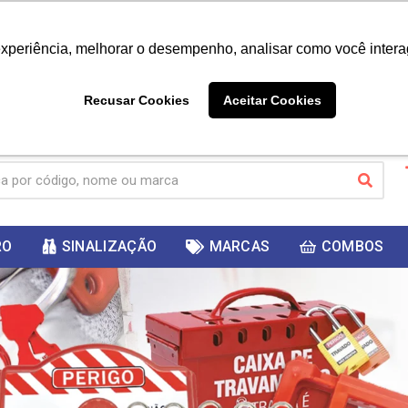
|
Já é cliente? - Entrar
Não é 
experiência, melhorar o desempenho, analisar como você intera
10%
PRIMEIRACOMPRA
 cupom
para
DESC
ganhar
Recusar Cookies
Aceitar Cookies
RO
SINALIZAÇÃO
MARCAS
COMBOS