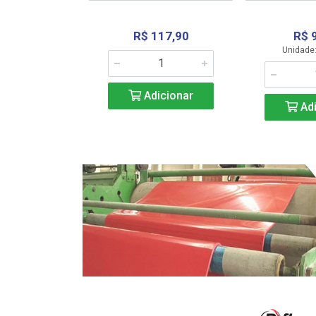
R$ 117,90
R$ 
331,36
Unidade:
Adicionar
icionar
Adi