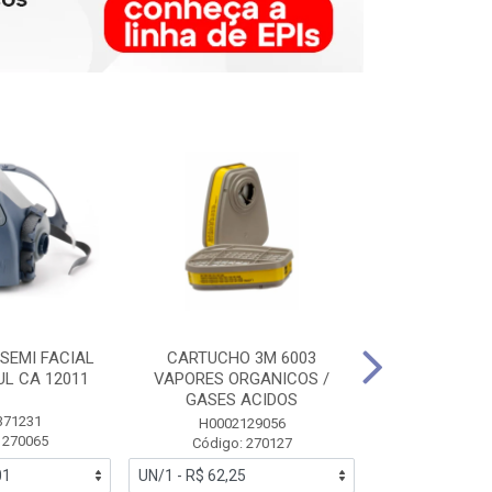
SEMI FACIAL
CARTUCHO 3M 6003
MASCARA FAC
UL CA 12011
VAPORES ORGANICOS /
3M 6700 P
GASES ACIDOS
371231
HB0043
H0002129056
 270065
Código:
Código: 270127