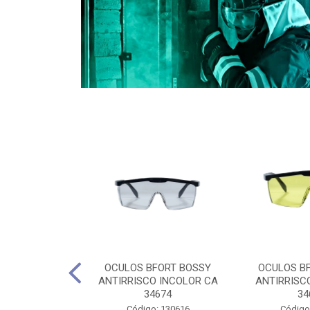
CULES 40CM
OCULOS BFORT BOSSY
OCULOS B
RO E 4,5M
ANTIRRISCO INCOLOR CA
ANTIRRISC
RIMENTO
34674
34
2D4045E
Código: 130616
Código