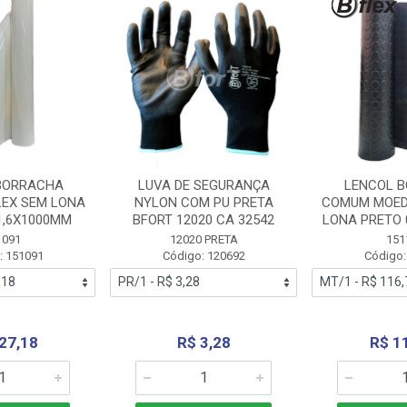
BORRACHA
LUVA DE SEGURANÇA
LENCOL 
LEX SEM LONA
NYLON COM PU PRETA
COMUM MOED
1,6X1000MM
BFORT 12020 CA 32542
LONA PRETO 
1091
12020 PRETA
151
: 151091
Código: 120692
Código:
27,18
R$ 3,28
R$ 1