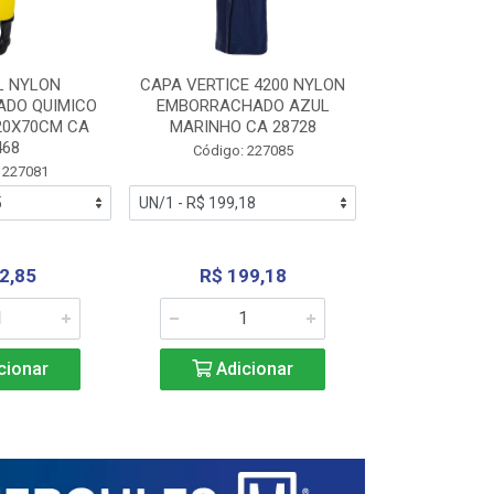
L NYLON
CAPA VERTICE 4200 NYLON
JARDINEIR
DO QUIMICO
EMBORRACHADO AZUL
NYLON EMB
20X70CM CA
MARINHO CA 28728
SANEAMEN
468
AMARE
Código: 227085
 227081
Código:
2,85
R$ 199,18
R$ 24
cionar
Adicionar
Adic