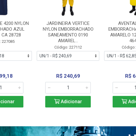
E 4200 NYLON
JARDINEIRA VERTICE
AVENTA
HADO AZUL
NYLON EMBORRACHADO
EMBORRACHA
 CA 28728
SANEAMENTO 0190
AMARELO 1
AMAREL...
46
: 227085
Código: 227112
Código:
99,18
R$ 240,69
R$ 6
cionar
Adicionar
Adi