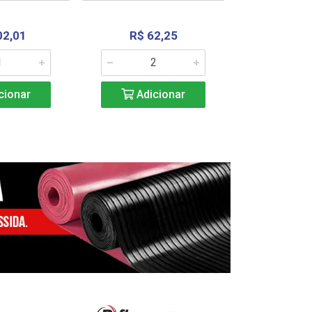
02,01
R$ 62,25
R$ 2.4
cionar
Adicionar
Adic