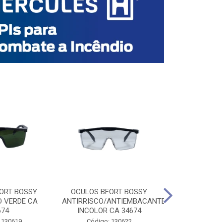
ORT BOSSY
OCULOS BFORT BOSSY
OCULOS BF
O VERDE CA
ANTIRRISCO/ANTIEMBACANTE
ANTIRRISCO/
674
INCOLOR CA 34674
VERDE C
 130619
Código: 130622
Código: