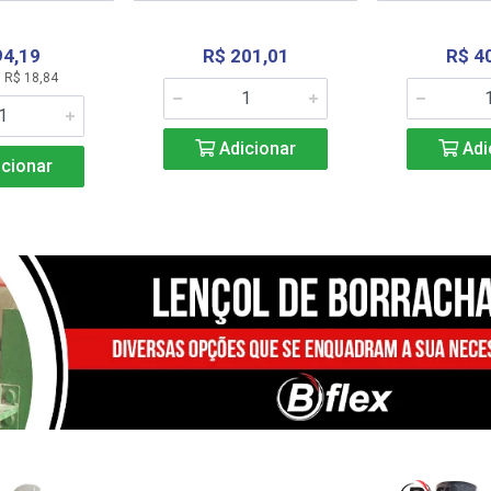
94,19
R$ 201,01
R$ 4
 R$ 18,84
Adicionar
Adi
cionar