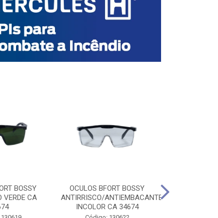
ORT BOSSY
OCULOS BFORT BOSSY
OCULOS BF
O VERDE CA
ANTIRRISCO/ANTIEMBACANTE
ANTIRRISCO/
674
INCOLOR CA 34674
VERDE C
 130619
Código: 130622
Código: