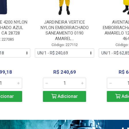
E 4200 NYLON
JARDINEIRA VERTICE
AVENTA
HADO AZUL
NYLON EMBORRACHADO
EMBORRACHA
 CA 28728
SANEAMENTO 0190
AMARELO 1
AMAREL...
46
: 227085
Código: 227112
Código:
99,18
R$ 240,69
R$ 6
cionar
Adicionar
Adi