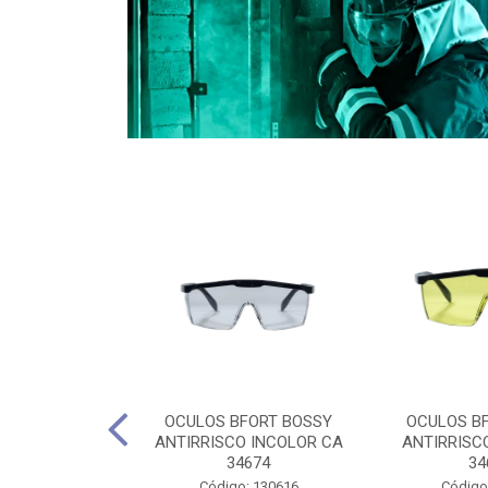
CULES 40CM
OCULOS BFORT BOSSY
OCULOS B
RO E 4,5M
ANTIRRISCO INCOLOR CA
ANTIRRISC
RIMENTO
34674
34
2D4045E
Código: 130616
Código