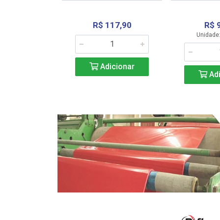
R$ 117,90
R$ 
331,36
Unidade:
Adicionar
icionar
Adi