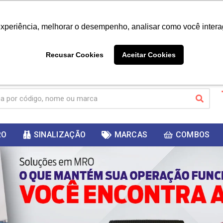
|
Já é cliente? - Entrar
Não é 
experiência, melhorar o desempenho, analisar como você intera
10%
PRIMEIRACOMPRA
 cupom
para
DESC
ganhar
Recusar Cookies
Aceitar Cookies
RO
SINALIZAÇÃO
MARCAS
COMBOS