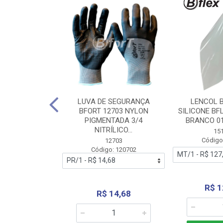
 BORRACHA
LUVA DE SEGURANÇA
LENCOL 
FLEX SEM LONA
BFORT 12703 NYLON
SILICONE BF
2,0X1000MM
PIGMENTADA 3/4
BRANCO 0
NITRÍLICO...
1179
15
: 151179
Código
12703
Código: 120702
70,66
R$ 1
R$ 14,68