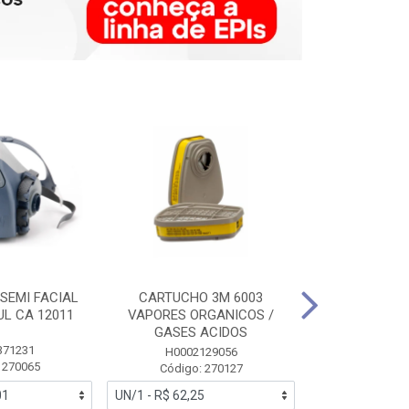
SEMI FACIAL
CARTUCHO 3M 6003
MASCARA FAC
UL CA 12011
VAPORES ORGANICOS /
3M 6700 P
GASES ACIDOS
371231
HB0043
H0002129056
 270065
Código:
Código: 270127