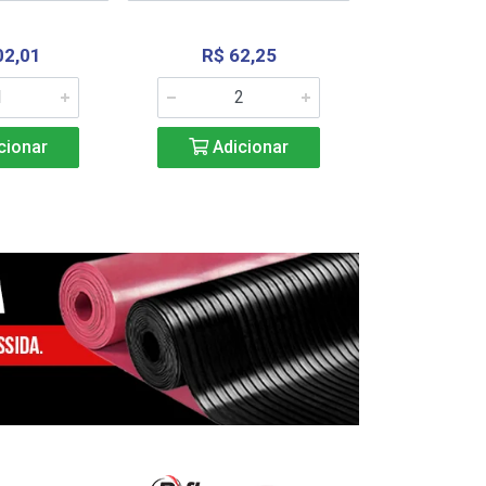
02,01
R$ 62,25
R$ 2.4
cionar
Adicionar
Adic