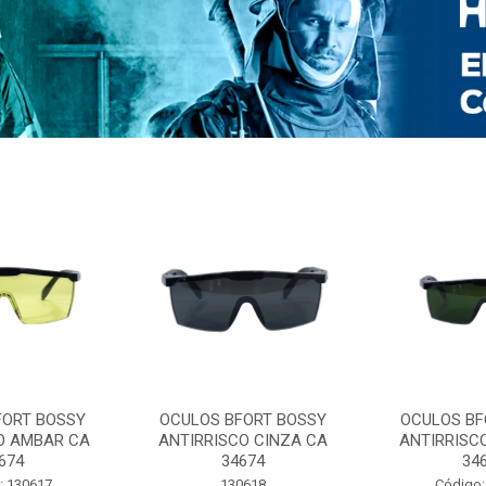
FORT BOSSY
OCULOS BFORT BOSSY
OCULOS BF
O AMBAR CA
ANTIRRISCO CINZA CA
ANTIRRISC
674
34674
34
: 130617
130618
Código: