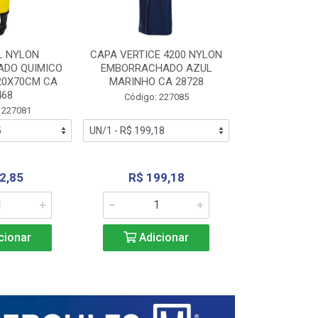
L NYLON
CAPA VERTICE 4200 NYLON
JARDINEIR
DO QUIMICO
EMBORRACHADO AZUL
NYLON EMB
20X70CM CA
MARINHO CA 28728
SANEAMEN
468
AMARE
Código: 227085
 227081
Código:
2,85
R$ 199,18
R$ 24
cionar
Adicionar
Adic