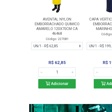
RA VERTICE
AVENTAL NYLON
CAPA VERTIC
BORRACHADO
EMBORRACHADO QUIMICO
EMBORRAC
ENTO 0190
AMARELO 120X70CM CA
MARINHO
REL...
46468
Código
: 227112
Código: 227081
240,69
R$ 62,85
R$ 1
icionar
Adicionar
Adi