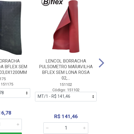
BORRACHA
LENCOL BORRACHA
LENCOL B
A BFLEX SEM
PULSOMETRO MARAVILHA
PULSOMETRO
03,0X1200MM
BFLEX SEM LONA ROSA
LONA B
02,...
02,0X1
175
 151175
151102
151
Código: 151102
Código:
16,78
R$ 141,46
R$ 14