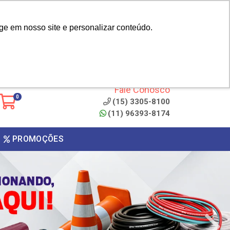
|
cliente? - Cadastrar
Área do Representante
ge em nosso site e personalizar conteúdo.
 de
Clique aqui para copiar o
código
ONTO
Fale Conosco
0
(15) 3305-8100
(11) 96393-8174
PROMOÇÕES