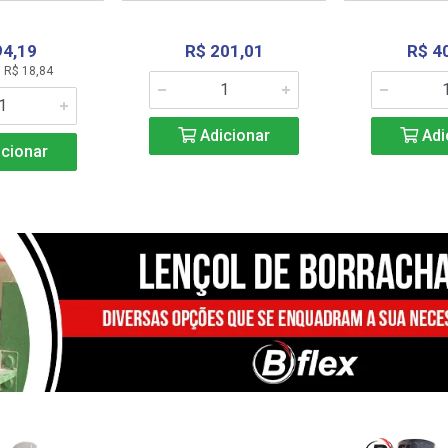
94,19
R$ 201,01
R$ 4
 R$ 18,84
Adicionar
Adi
cionar