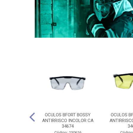
CULES 40CM
OCULOS BFORT BOSSY
OCULOS B
RO E 4,5M
ANTIRRISCO INCOLOR CA
ANTIRRISC
RIMENTO
34674
34
2D4045E
Código: 130616
Código