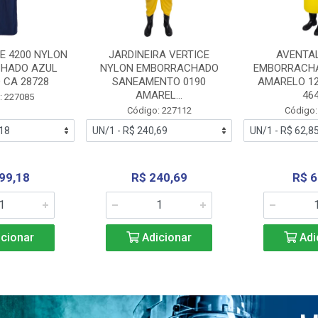
E 4200 NYLON
JARDINEIRA VERTICE
AVENTA
HADO AZUL
NYLON EMBORRACHADO
EMBORRACHA
 CA 28728
SANEAMENTO 0190
AMARELO 1
AMAREL...
46
: 227085
Código: 227112
Código:
99,18
R$ 240,69
R$ 6
cionar
Adicionar
Adi