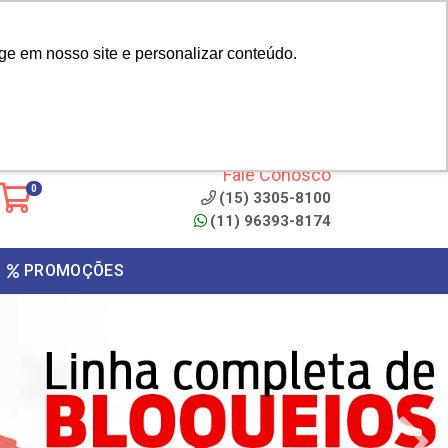
|
cliente? - Cadastrar
Área do Representante
ge em nosso site e personalizar conteúdo.
 de
Clique aqui para copiar o
código
ONTO
Fale Conosco
0
(15) 3305-8100
(11) 96393-8174
PROMOÇÕES