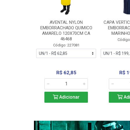
RA VERTICE
AVENTAL NYLON
CAPA VERTIC
BORRACHADO
EMBORRACHADO QUIMICO
EMBORRAC
ENTO 0190
AMARELO 120X70CM CA
MARINHO
REL...
46468
Código
: 227112
Código: 227081
240,69
R$ 62,85
R$ 1
icionar
Adicionar
Adi