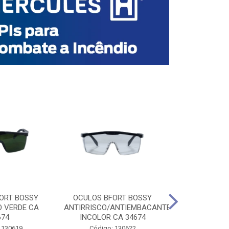
ORT BOSSY
OCULOS BFORT BOSSY
OCULOS BF
O VERDE CA
ANTIRRISCO/ANTIEMBACANTE
ANTIRRISCO/
674
INCOLOR CA 34674
VERDE C
 130619
Código: 130622
Código: