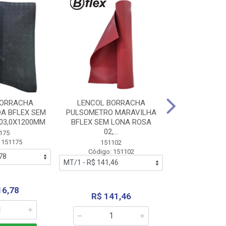
BORRACHA
LENCOL BORRACHA
LENCOL B
A BFLEX SEM
PULSOMETRO MARAVILHA
PULSOMETRO
03,0X1200MM
BFLEX SEM LONA ROSA
LONA B
02,...
02,0X1
175
 151175
151102
151
Código: 151102
Código:
16,78
R$ 141,46
R$ 14