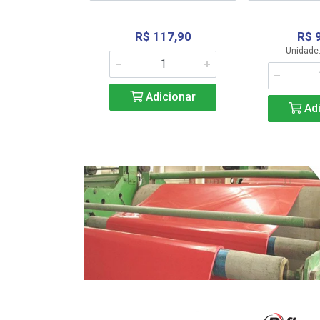
R$ 117,90
R$ 
331,36
Unidade:
Adicionar
icionar
Adi