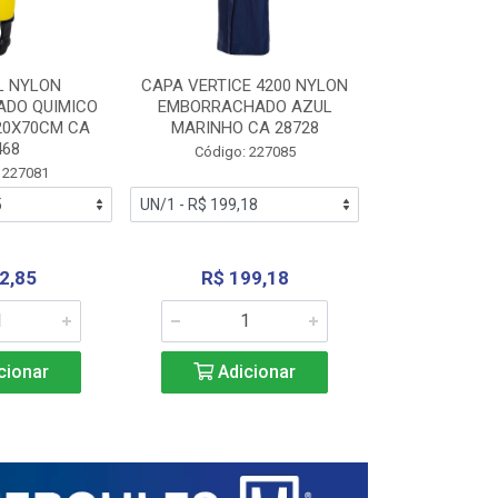
L NYLON
CAPA VERTICE 4200 NYLON
JARDINEIR
DO QUIMICO
EMBORRACHADO AZUL
NYLON EMB
20X70CM CA
MARINHO CA 28728
SANEAMEN
468
AMARE
Código: 227085
 227081
Código:
2,85
R$ 199,18
R$ 24
cionar
Adicionar
Adic