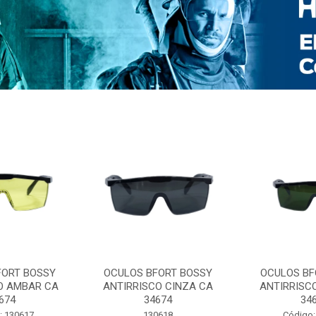
FORT BOSSY
OCULOS BFORT BOSSY
OCULOS BF
O AMBAR CA
ANTIRRISCO CINZA CA
ANTIRRISC
674
34674
34
: 130617
130618
Código: