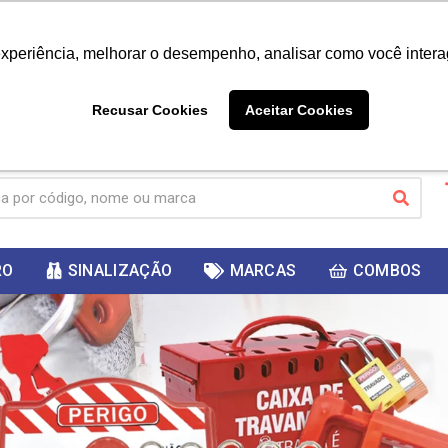
|
Já é cliente? - Entrar
Não é 
experiência, melhorar o desempenho, analisar como você intera
10%
PRIMEIRACOMPRA
 cupom
para
DESC
ganhar
Recusar Cookies
Aceitar Cookies
RO
SINALIZAÇÃO
MARCAS
COMBOS