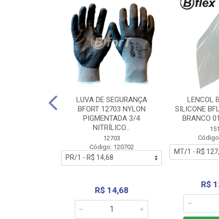
 BORRACHA
LUVA DE SEGURANÇA
LENCOL 
FLEX SEM LONA
BFORT 12703 NYLON
SILICONE BF
2,0X1000MM
PIGMENTADA 3/4
BRANCO 0
NITRÍLICO...
1179
15
: 151179
Código
12703
Código: 120702
70,66
R$ 1
R$ 14,68