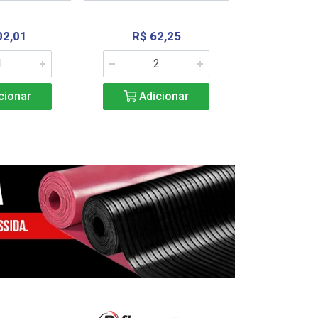
02,01
R$ 62,25
R$ 2.4
cionar
Adicionar
Adic