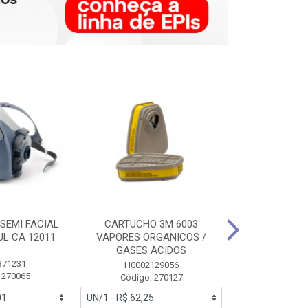
SEMI FACIAL
CARTUCHO 3M 6003
MASCARA FAC
UL CA 12011
VAPORES ORGANICOS /
3M 6700 P
GASES ACIDOS
371231
HB0043
H0002129056
 270065
Código:
Código: 270127