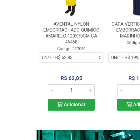
RA VERTICE
AVENTAL NYLON
CAPA VERTIC
BORRACHADO
EMBORRACHADO QUIMICO
EMBORRAC
ENTO 0190
AMARELO 120X70CM CA
MARINHO
REL...
46468
Código
: 227112
Código: 227081
240,69
R$ 62,85
R$ 1
icionar
Adicionar
Adi