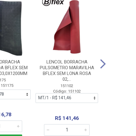
BORRACHA
LENCOL BORRACHA
LENCOL B
A BFLEX SEM
PULSOMETRO MARAVILHA
PULSOMETRO
03,0X1200MM
BFLEX SEM LONA ROSA
LONA B
02,...
02,0X1
175
 151175
151102
151
Código: 151102
Código:
16,78
R$ 141,46
R$ 14