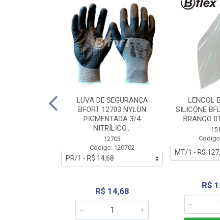
 BORRACHA
LUVA DE SEGURANÇA
LENCOL 
FLEX SEM LONA
BFORT 12703 NYLON
SILICONE BF
2,0X1000MM
PIGMENTADA 3/4
BRANCO 0
NITRÍLICO...
1179
15
: 151179
Código
12703
Código: 120702
70,66
R$ 1
R$ 14,68