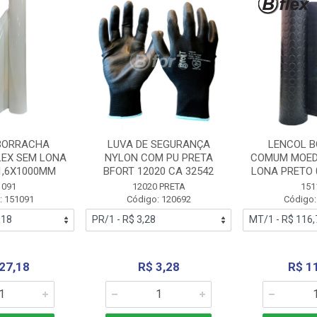
BORRACHA
LUVA DE SEGURANÇA
LENCOL 
LEX SEM LONA
NYLON COM PU PRETA
COMUM MOED
1,6X1000MM
BFORT 12020 CA 32542
LONA PRETO 
1091
12020 PRETA
151
: 151091
Código: 120692
Código:
27,18
R$ 3,28
R$ 1