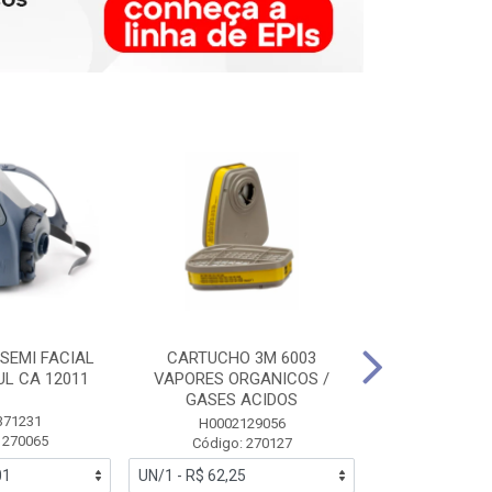
SEMI FACIAL
CARTUCHO 3M 6003
MASCARA FAC
UL CA 12011
VAPORES ORGANICOS /
3M 6700 P
GASES ACIDOS
371231
HB0043
H0002129056
 270065
Código:
Código: 270127