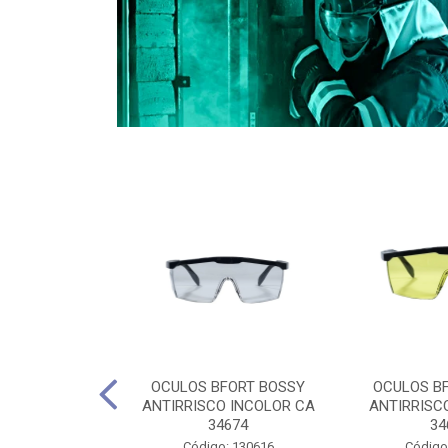
CULES 40CM
OCULOS BFORT BOSSY
OCULOS B
RO E 4,5M
ANTIRRISCO INCOLOR CA
ANTIRRISC
RIMENTO
34674
34
2D4045E
Código: 130616
Código