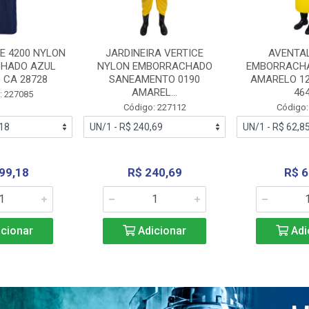
E 4200 NYLON
JARDINEIRA VERTICE
AVENTA
HADO AZUL
NYLON EMBORRACHADO
EMBORRACHA
 CA 28728
SANEAMENTO 0190
AMARELO 1
AMAREL...
46
: 227085
Código: 227112
Código:
99,18
R$ 240,69
R$ 6
cionar
Adicionar
Adi