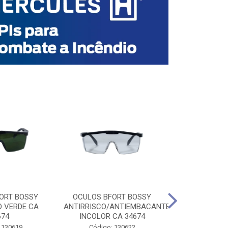
ORT BOSSY
OCULOS BFORT BOSSY
OCULOS BF
O VERDE CA
ANTIRRISCO/ANTIEMBACANTE
ANTIRRISCO/
674
INCOLOR CA 34674
VERDE C
 130619
Código: 130622
Código: