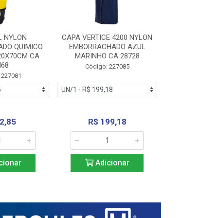
L NYLON
CAPA VERTICE 4200 NYLON
JARDINEIR
DO QUIMICO
EMBORRACHADO AZUL
NYLON EMB
20X70CM CA
MARINHO CA 28728
SANEAMEN
468
AMARE
Código: 227085
 227081
Código:
2,85
R$ 199,18
R$ 24
cionar
Adicionar
Adic