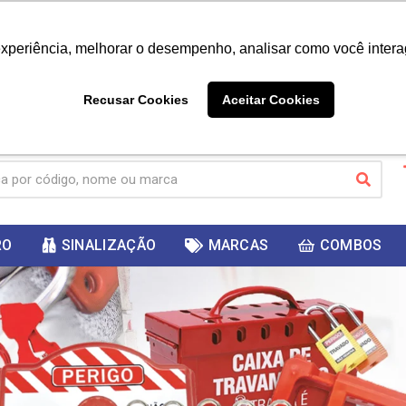
|
Já é cliente? - Entrar
Não é 
experiência, melhorar o desempenho, analisar como você intera
10%
PRIMEIRACOMPRA
 cupom
para
DESC
ganhar
Recusar Cookies
Aceitar Cookies
RO
SINALIZAÇÃO
MARCAS
COMBOS