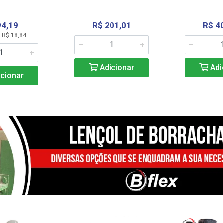
94,19
R$ 201,01
R$ 4
 R$ 18,84
Adicionar
Adi
cionar