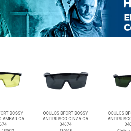
FORT BOSSY
OCULOS BFORT BOSSY
OCULOS BF
O AMBAR CA
ANTIRRISCO CINZA CA
ANTIRRISC
674
34674
34
: 130617
130618
Código: