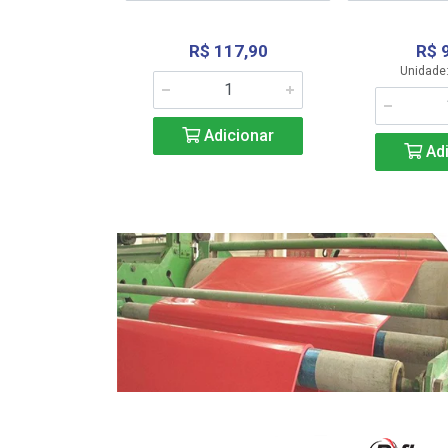
R$ 117,90
R$ 
331,36
Unidade:
Adicionar
icionar
Adi