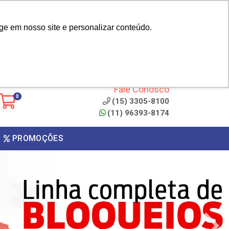
|
cliente? - Cadastrar
Área do Representante
ge em nosso site e personalizar conteúdo.
 de
Clique aqui para copiar o
código
ONTO
Fale Conosco
0
(15) 3305-8100
(11) 96393-8174
PROMOÇÕES