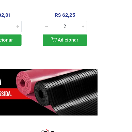
02,01
R$ 62,25
R$ 2.4
cionar
Adicionar
Adic