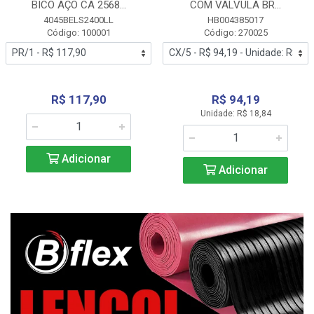
BICO AÇO CA 2568...
COM VALVULA BR...
4045BELS2400LL
HB004385017
Código: 100001
Código: 270025
R$ 117,90
R$ 94,19
Unidade: R$ 18,84
Adicionar
Adicionar