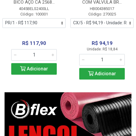
BICO AÇO CA 2568...
COM VALVULA BR...
4045BELS2400LL
HB004385017
Código: 100001
Código: 270025
R$ 117,90
R$ 94,19
Unidade: R$ 18,84
Adicionar
Adicionar