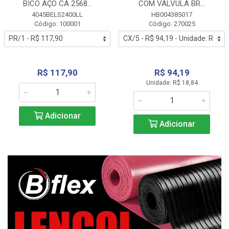
BICO AÇO CA 2568...
COM VALVULA BR...
4045BELS2400LL
HB004385017
Código: 100001
Código: 270025
R$ 117,90
R$ 94,19
Unidade: R$ 18,84
Adicionar
Adicionar