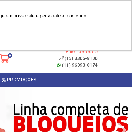
|
cliente? - Cadastrar
Área do Representante
ge em nosso site e personalizar conteúdo.
 de
Clique aqui para copiar o
código
ONTO
Fale Conosco
0
(15) 3305-8100
(11) 96393-8174
PROMOÇÕES