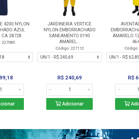
E 4200 NYLON
JARDINEIRA VERTICE
AVENTA
HADO AZUL
NYLON EMBORRACHADO
EMBORRACHA
 CA 28728
SANEAMENTO 0190
AMARELO 1
AMAREL...
46
: 227085
Código: 227112
Código:
99,18
R$ 240,69
R$ 6
cionar
Adicionar
Adi