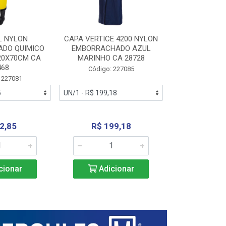
L NYLON
CAPA VERTICE 4200 NYLON
JARDINEIR
DO QUIMICO
EMBORRACHADO AZUL
NYLON EMB
20X70CM CA
MARINHO CA 28728
SANEAMEN
468
AMARE
Código: 227085
 227081
Código:
2,85
R$ 199,18
R$ 24
cionar
Adicionar
Adic