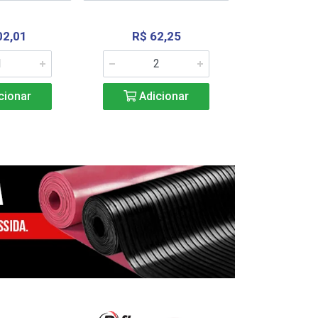
02,01
R$ 62,25
R$ 2.4
cionar
Adicionar
Adic