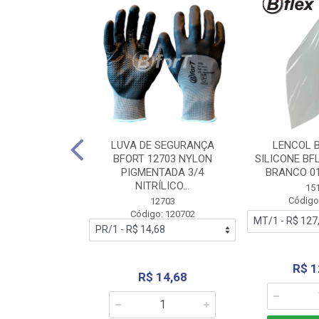
 BORRACHA
LUVA DE SEGURANÇA
LENCOL 
FLEX SEM LONA
BFORT 12703 NYLON
SILICONE BF
2,0X1000MM
PIGMENTADA 3/4
BRANCO 0
NITRÍLICO...
1179
15
: 151179
Código
12703
Código: 120702
70,66
R$ 1
R$ 14,68