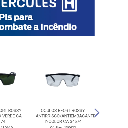
ORT BOSSY
OCULOS BFORT BOSSY
OCULOS BF
O VERDE CA
ANTIRRISCO/ANTIEMBACANTE
ANTIRRISCO/
674
INCOLOR CA 34674
VERDE C
 130619
Código: 130622
Código: