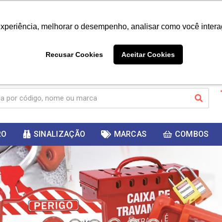
|
Já é cliente? - Entrar
Não é 
experiência, melhorar o desempenho, analisar como você intera
10%
PRIMEIRACOMPRA
 cupom
para
DESC
ganhar
Recusar Cookies
Aceitar Cookies
RO
SINALIZAÇÃO
MARCAS
COMBOS