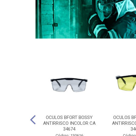
CULES 40CM
OCULOS BFORT BOSSY
OCULOS B
RO E 4,5M
ANTIRRISCO INCOLOR CA
ANTIRRISC
RIMENTO
34674
34
2D4045E
Código: 130616
Código