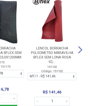
BORRACHA
LENCOL BORRACHA
LENCOL B
A BFLEX SEM
PULSOMETRO MARAVILHA
PULSOMETRO
03,0X1200MM
BFLEX SEM LONA ROSA
LONA B
02,...
02,0X1
175
 151175
151102
151
Código: 151102
Código:
16,78
R$ 141,46
R$ 14