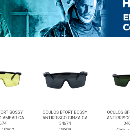
FORT BOSSY
OCULOS BFORT BOSSY
OCULOS BF
O AMBAR CA
ANTIRRISCO CINZA CA
ANTIRRISC
674
34674
34
: 130617
130618
Código: