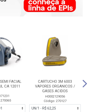
SEMI FACIAL
CARTUCHO 3M 6003
MASCARA FAC
UL CA 12011
VAPORES ORGANICOS /
3M 6700 P
GASES ACIDOS
371231
HB0043
H0002129056
 270065
Código:
Código: 270127