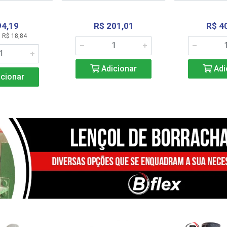
94,19
R$ 201,01
R$ 4
 R$ 18,84
Adicionar
Adi
cionar