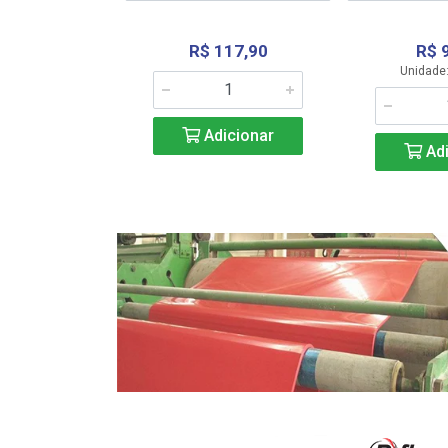
R$ 117,90
R$ 
331,36
Unidade:
Adicionar
icionar
Adi