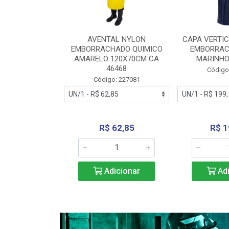
RA VERTICE
AVENTAL NYLON
CAPA VERTIC
BORRACHADO
EMBORRACHADO QUIMICO
EMBORRAC
ENTO 0190
AMARELO 120X70CM CA
MARINHO
REL...
46468
Código
: 227112
Código: 227081
240,69
R$ 62,85
R$ 1
icionar
Adicionar
Adi