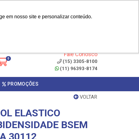
|
cliente? - Cadastrar
Área do Representante
ge em nosso site e personalizar conteúdo.
 de
Clique aqui para copiar o
código
ONTO
Fale Conosco
0
(15) 3305-8100
(11) 96393-8174
PROMOÇÕES
VOLTAR
OL ELASTICO
BIDENSIDADE BSEM
A 30112