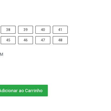
38
39
40
41
45
46
47
48
EM
dicionar ao Carrinho