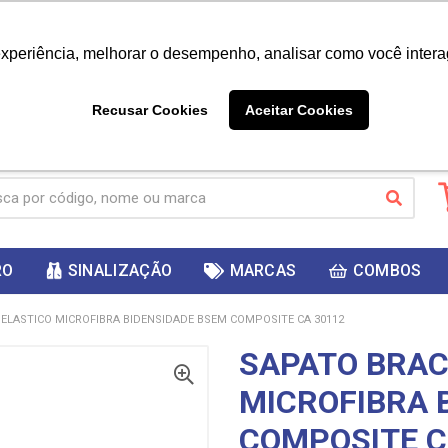
|
Já é cliente? - Entrar
Não é 
experiência, melhorar o desempenho, analisar como você intera
10%
PRIMEIRACOMPRA
 cupom
para
DESC
ganhar
Recusar Cookies
Aceitar Cookies
RO
SINALIZAÇÃO
MARCAS
COMBOS
ELASTICO MICROFIBRA BIDENSIDADE BSEM COMPOSITE CA 30112
SAPATO BRAC
MICROFIBRA 
COMPOSITE C