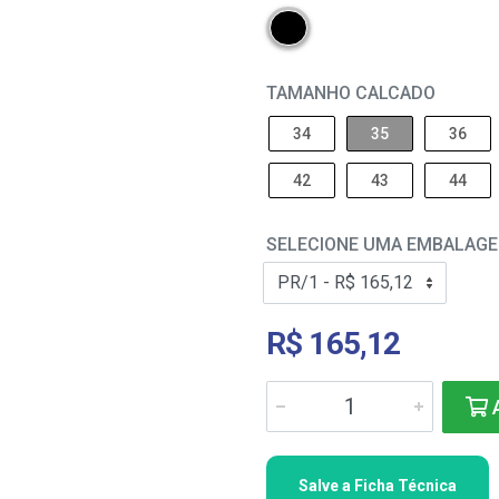
TAMANHO CALCADO
34
35
36
42
43
44
SELECIONE UMA EMBALAG
R$ 165,12
A
Salve a Ficha Técnica