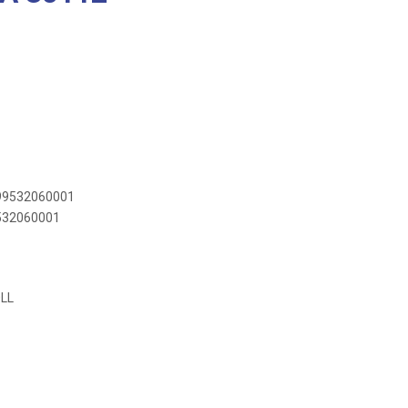
899532060001
9532060001
0LL